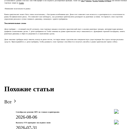
устанавливать уровни стоп-лосс или тейк-профит и исследовать расширенные функции, такие как
инструменты для построения графиков
или множественные
торговые опции на
Toobit
.
-Понимание волатильности рынка:
Рынок криптовалют может быть очень волатильным, с быстрыми колебаниями цен. Демо-счет позволяет вам испытать и адаптироваться к волатильности
рынка без финансового риска. Это позволяет вам наблюдать, как различные криптовалюты реагируют на рыночные условия, тестировать свои стратегии
управления рисками и лучше понимать динамику, связанную с крипто-трейдингом.
Заключительные слова
Демо-трейдинг — отличный способ улучшить свои торговые навыки и получить практический опыт в анализе рыночных трендов, интерпретации ценовых
графиков и выполнении сделок. С демо-трейдингом на Toobit новички на рынке криптовалют могут ознакомиться с функциями торговой платформы, понять
рыночную динамику и обрести уверенность в выполнении сделок.
Даже опытные трейдеры могут извлечь пользу из демо-счетов, тестируя новые стратегии или совершенствуя существующие без страха потери реальных
средств. Присоединяйтесь к демо-трейдингу, чтобы развивать свои торговые способности и получать инсайты о рынке криптовалют прямо сейчас.
Похожие статьи
Все
Сентябрьское решение ФРС по ставкам и крипторынок
2026-08-06
Выплаты FTX проверяют последнюю милю
2026-07-31