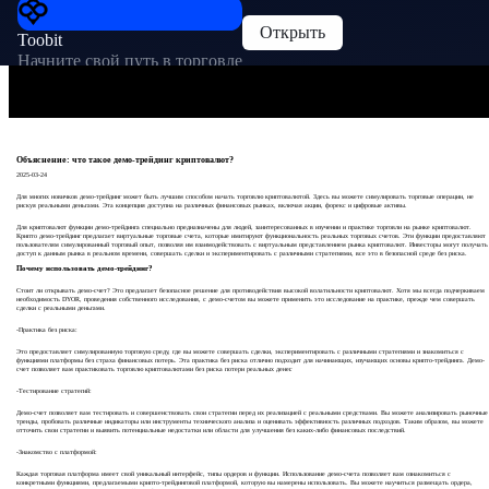
Открыть
Toobit
Начните свой путь в торговле
Объяснение: что такое демо-трейдинг криптовалют?
2025-03-24
Для многих новичков демо-трейдинг может быть лучшим способом начать торговлю криптовалютой. Здесь вы можете симулировать торговые операции, не
рискуя реальными деньгами. Эта концепция доступна на различных финансовых рынках, включая акции, форекс и цифровые активы.
Для криптовалют функции демо-трейдинга специально предназначены для людей, заинтересованных в изучении и практике торговли на рынке криптовалют.
Крипто демо-трейдинг предлагает виртуальные торговые счета, которые имитируют функциональность реальных торговых счетов. Эти функции предоставляют
пользователям симулированный торговый опыт, позволяя им взаимодействовать с виртуальным представлением рынка криптовалют. Инвесторы могут получать
доступ к данным рынка в реальном времени, совершать сделки и экспериментировать с различными стратегиями, все это в безопасной среде без риска.
Почему использовать демо-трейдинг?
Стоит ли открывать демо-счет? Это предлагает безопасное решение для противодействия высокой волатильности криптовалют. Хотя мы всегда подчеркиваем
необходимость DYOR, проведения собственного исследования, с демо-счетом вы можете применить это исследование на практике, прежде чем совершать
сделки с реальными деньгами.
-Практика без риска:
Это предоставляет симулированную торговую среду, где вы можете совершать сделки, экспериментировать с различными стратегиями и знакомиться с
функциями платформы без страха финансовых потерь. Эта практика без риска отлично подходит для начинающих, изучающих основы крипто-трейдинга. Демо-
счет позволяет вам практиковать торговлю криптовалютами без риска потери реальных денег.
-Тестирование стратегий:
Демо-счет позволяет вам тестировать и совершенствовать свои стратегии перед их реализацией с реальными средствами. Вы можете анализировать рыночные
тренды, пробовать различные индикаторы или инструменты технического анализа и оценивать эффективность различных подходов. Таким образом, вы можете
отточить свои стратегии и выявить потенциальные недостатки или области для улучшения без каких-либо финансовых последствий.
-Знакомство с платформой:
Каждая торговая платформа имеет свой уникальный интерфейс, типы ордеров и функции. Использование демо-счета позволяет вам ознакомиться с
конкретными функциями, предлагаемыми крипто-трейдинговой платформой, которую вы намерены использовать. Вы можете научиться размещать ордера,