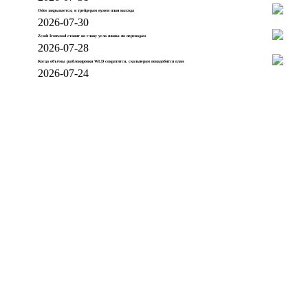
Odos закрывается, и трейдерам нужен план выхода
2026-07-30
Zcash Ironwood ставит во главу угла планы по переводам
2026-07-28
Когда объёмы разблокировки WLD сократятся, скальперам понадобится план
2026-07-24