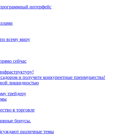
з программный интерфейс
иллами
 по всему миру
прямо сейчас
инфраструктуру!
ссадором и получите конкурентные преимущества!
нной ликвидностью
ому трейдеру
емы
ство в торговле
зивные бонусы.
обсуждают различные темы