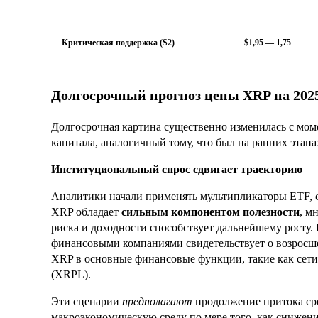
Критическая поддержка (S2)
$1,95 — 1,75
Долгосрочный прогноз цены XRP на 2025
Долгосрочная картина существенно изменилась с моме
капитала, аналогичный тому, что был на ранних эта
Институциональный спрос сдвигает траекторию
Аналитики начали применять мультипликаторы ETF, 
XRP обладает
сильным компонентом полезности
, м
риска и доходности способствует дальнейшему росту. 
финансовыми компаниями свидетельствует о возросш
XRP в основные финансовые функции, такие как сети
(XRPL).
Эти сценарии
предполагают
продолжение притока ср
макроэкономическую среду по мере того, как снижени