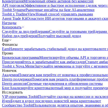
Конвертация
Мгновенный обмен активов без комиссий
API торговля
Эффективное и быстрое исполнение сделок чере
Toobit Synapse
Рыночные инсайты на базе AI-аналитики
Toobit x TradingView
Новый способ управлять рынками
Agent Trade Kit
Оснастите ИИ-агентов торговыми и аккаунт-ск
Награды
Копировать
Следуйте за лид-трейдерами
Следуйте за топовыми трейдерами
Набор лид-трейдеров
Получайте высокий доход
Еще
Финансы
Earn
Начните зарабатывать стабильный доход на криптовалюте 
Промо
Брокерская программа
Монетизируйте объемы API и торговую 
Присоединяйтесь и зарабатывайте как амбассадор
Станьте амба
Toobit x Nova.Meme
Запускайте мемкоины и торгуйте с мгнове
Новичок
Академия
Помогаем вам перейти от новичка к профессиональн
Центр поддержки
Помогаем вам решить платформенные пробл
Центр анонсов
Срочные уведомления и обновления системы
Блог
Анализируйте криптовалютный мир и получайте преимуще
Исследовать
VIP-программа Toobit
Получайте скидки на комиссии и эксклю
Идеи
Будьте в курсе последних новостей мира криптовалют
Сообщество Toobit
Пользователи делятся опытом, знаниями и 