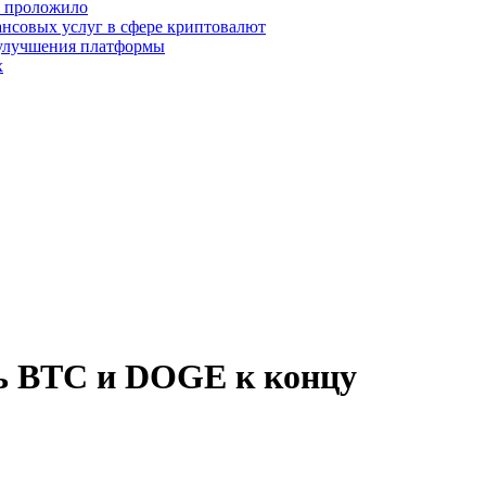
о проложило
нсовых услуг в сфере криптовалют
 улучшения платформы
х
ь BTC и DOGE к концу