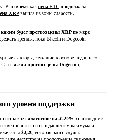
м. В то время как
цена BTC
продолжала
ена XRP
вышла из зоны слабости,
:
каким будет прогноз цены XRP по мере
режать тренды, пока Bitcoin и Dogecoin
турные факторы, лежащие в основе недавнего
TC
и свежий
прогноз
цены Dogecoin
,
ого уровня поддержки
 что отражает
изменение на -0,29%
за последние
тественный откат от недавнего максимума и
ниже зоны
$2,20
, которая ранее служила
ся даже несмотря на продолжение снижения