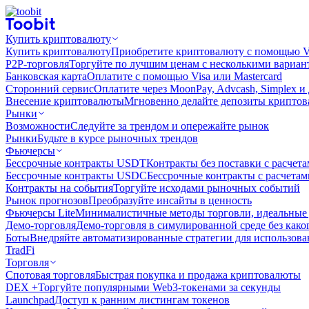
Купить криптовалюту
Купить криптовалюту
Приобретите криптовалюту с помощью Vi
P2P-торговля
Торгуйте по лучшим ценам с несколькими вариан
Банковская карта
Оплатите с помощью Visa или Mastercard
Сторонний сервис
Оплатите через MoonPay, Advcash, Simplex и
Внесение криптовалюты
Мгновенно делайте депозиты крипто
Рынки
Возможности
Следуйте за трендом и опережайте рынок
Рынки
Будьте в курсе рыночных трендов
Фьючерсы
Бессрочные контракты USDT
Контракты без поставки с расчет
Бессрочные контракты USDC
Бессрочные контракты с расчета
Контракты на события
Торгуйте исходами рыночных событий
Рынок прогнозов
Преобразуйте инсайты в ценность
Фьючерсы Lite
Минималистичные методы торговли, идеальные 
Демо-торговля
Демо-торговля в симулированной среде без како
Боты
Внедряйте автоматизированные стратегии для использов
TradFi
Торговля
Спотовая торговля
Быстрая покупка и продажа криптовалюты
DEX +
Торгуйте популярными Web3-токенами за секунды
Launchpad
Доступ к ранним листингам токенов