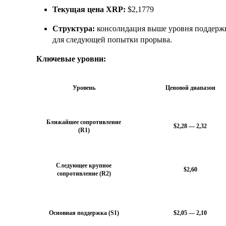
Текущая цена XRP:
$2,1779
Структура:
консолидация выше уровня поддержк
для следующей попытки прорыва.
Ключевые уровни:
Уровень
Ценовой диапазон
Ближайшее сопротивление
$2,28 — 2,32
(R1)
Следующее крупное
$2,60
сопротивление (R2)
Основная поддержка (S1)
$2,05 — 2,10