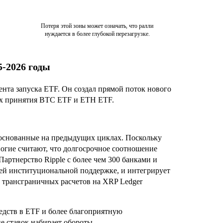
Потеря этой зоны может означать, что ралли
нуждается в более глубокой перезагрузке.
-2026 годы
нта запуска ETF. Он создал прямой поток нового
пах принятия BTC ETF и ETH ETF.
основанные на предыдущих циклах. Поскольку
ногие считают, что долгосрочное соотношение
Партнерство Ripple с более чем 300 банками и
ей институциональной поддержке, и интегрирует
 трансграничных расчетов на XRP Ledger
едств в ETF и более благоприятную
е ставок набирает обороты.