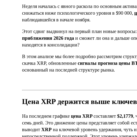
Неделя началась с явного раскола по основным актива
снижаться ниже психологического уровня в $90 000,
ц
наблюдавшейся в начале ноября.
Этот сдвиг выдвинул на первый план новые вопросы
приближения 2026 года
и сможет ли она и дальше опе
находятся в консолидации?
В этом анализе мы более подробно рассмотрим струк
скачка XRP, обновленные
сигналы прогноза цены
B
основанный на последней структуре рынка.
Цена XRP держится выше ключев
На последнем графике
цена XRP
составляет
$2,1779
,
семь дней. Это движение цены представляет собой ес
выводит
XRP
на ключевой уровень удержания, чуть 
непосредственной поддержкой. Этот уровень удержал