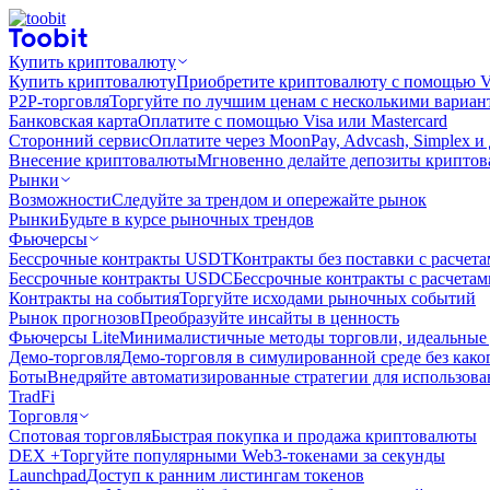
Купить криптовалюту
Купить криптовалюту
Приобретите криптовалюту с помощью Vi
P2P-торговля
Торгуйте по лучшим ценам с несколькими вариан
Банковская карта
Оплатите с помощью Visa или Mastercard
Сторонний сервис
Оплатите через MoonPay, Advcash, Simplex и
Внесение криптовалюты
Мгновенно делайте депозиты крипто
Рынки
Возможности
Следуйте за трендом и опережайте рынок
Рынки
Будьте в курсе рыночных трендов
Фьючерсы
Бессрочные контракты USDT
Контракты без поставки с расчет
Бессрочные контракты USDC
Бессрочные контракты с расчета
Контракты на события
Торгуйте исходами рыночных событий
Рынок прогнозов
Преобразуйте инсайты в ценность
Фьючерсы Lite
Минималистичные методы торговли, идеальные 
Демо-торговля
Демо-торговля в симулированной среде без како
Боты
Внедряйте автоматизированные стратегии для использов
TradFi
Торговля
Спотовая торговля
Быстрая покупка и продажа криптовалюты
DEX +
Торгуйте популярными Web3-токенами за секунды
Launchpad
Доступ к ранним листингам токенов