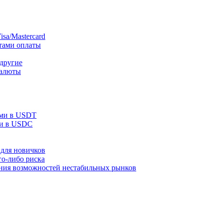
sa/Mastercard
тами оплаты
 другие
валюты
ами в USDT
ми в USDC
для новичков
го-либо риска
ания возможностей нестабильных рынков