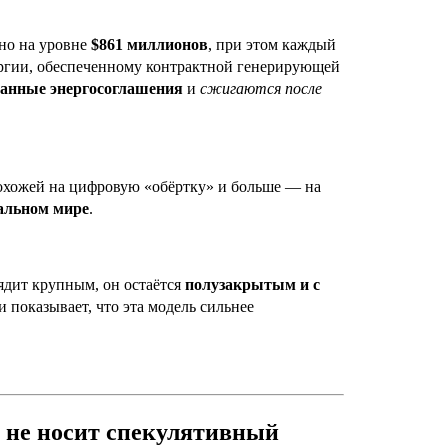
но на уровне
$861 миллионов
, при этом каждый
ергии, обеспеченному контрактной генерирующей
санные энергосоглашения
и
сжигаются после
похожей на цифровую «обёртку» и больше — на
еальном мире
.
ядит крупным, он остаётся
полузакрытым и с
и показывает, что эта модель сильнее
.
е не носит спекулятивный