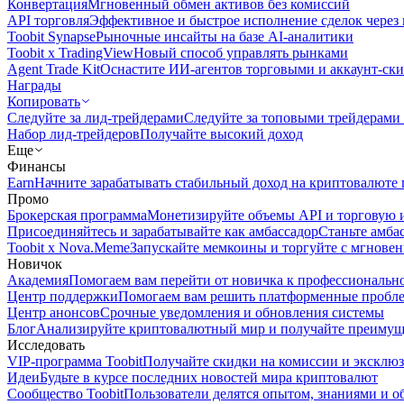
Конвертация
Мгновенный обмен активов без комиссий
API торговля
Эффективное и быстрое исполнение сделок чере
Toobit Synapse
Рыночные инсайты на базе AI-аналитики
Toobit x TradingView
Новый способ управлять рынками
Agent Trade Kit
Оснастите ИИ-агентов торговыми и аккаунт-ск
Награды
Копировать
Следуйте за лид-трейдерами
Следуйте за топовыми трейдерами
Набор лид-трейдеров
Получайте высокий доход
Еще
Финансы
Earn
Начните зарабатывать стабильный доход на криптовалюте 
Промо
Брокерская программа
Монетизируйте объемы API и торговую 
Присоединяйтесь и зарабатывайте как амбассадор
Станьте амба
Toobit x Nova.Meme
Запускайте мемкоины и торгуйте с мгнове
Новичок
Академия
Помогаем вам перейти от новичка к профессиональн
Центр поддержки
Помогаем вам решить платформенные пробл
Центр анонсов
Срочные уведомления и обновления системы
Блог
Анализируйте криптовалютный мир и получайте преимуще
Исследовать
VIP-программа Toobit
Получайте скидки на комиссии и эксклю
Идеи
Будьте в курсе последних новостей мира криптовалют
Сообщество Toobit
Пользователи делятся опытом, знаниями и 