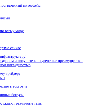
з программный интерфейс
иллами
 по всему миру
прямо сейчас
инфраструктуру!
ссадором и получите конкурентные преимущества!
нной ликвидностью
ому трейдеру
емы
ство в торговле
зивные бонусы.
обсуждают различные темы