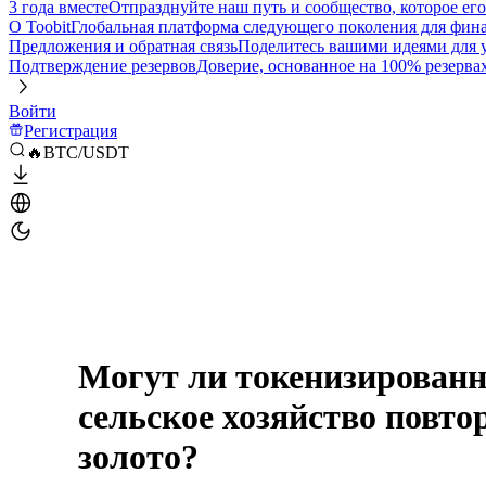
3 года вместе
Отпразднуйте наш путь и сообщество, которое ег
О Toobit
Глобальная платформа следующего поколения для фина
Предложения и обратная связь
Поделитесь вашими идеями для
Подтверждение резервов
Доверие, основанное на 100% резерва
Войти
Регистрация
🔥BTC/USDT
Могут ли токенизированн
сельское хозяйство повтор
золото?