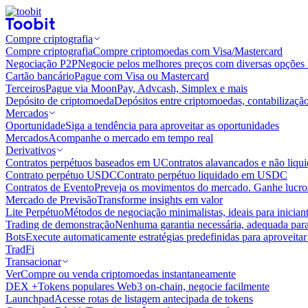
Compre criptografia
Compre criptografia
Compre criptomoedas com Visa/Mastercard
Negociação P2P
Negocie pelos melhores preços com diversas opções 
Cartão bancário
Pague com Visa ou Mastercard
Terceiros
Pague via MoonPay, Advcash, Simplex e mais
Depósito de criptomoeda
Depósitos entre criptomoedas, contabilizaçã
Mercados
Oportunidade
Siga a tendência para aproveitar as oportunidades
Mercados
Acompanhe o mercado em tempo real
Derivativos
Contratos perpétuos baseados em U
Contratos alavancados e não liq
Contrato perpétuo USDC
Contrato perpétuo liquidado em USDC
Contratos de Evento
Preveja os movimentos do mercado. Ganhe lucros
Mercado de Previsão
Transforme insights em valor
Lite Perpétuo
Métodos de negociação minimalistas, ideais para inician
Trading de demonstração
Nenhuma garantia necessária, adequada para
Bots
Execute automaticamente estratégias predefinidas para aproveita
TradFi
Transacionar
Ver
Compre ou venda criptomoedas instantaneamente
DEX +
Tokens populares Web3 on-chain, negocie facilmente
Launchpad
Acesse rotas de listagem antecipada de tokens