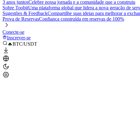
3 anos juntos
Celebre nossa jornada e a comunidade que a construiu
Sobre Toobit
Uma plataforma global que lidera a nova geração de serv
Sugestões & Feedback
Compartilhe suas ideias para melhorar a excha
Prova de Reservas
Confiança construída em reservas de 100%
Conecte-se
Inscrever-se
🔥BTC/USDT