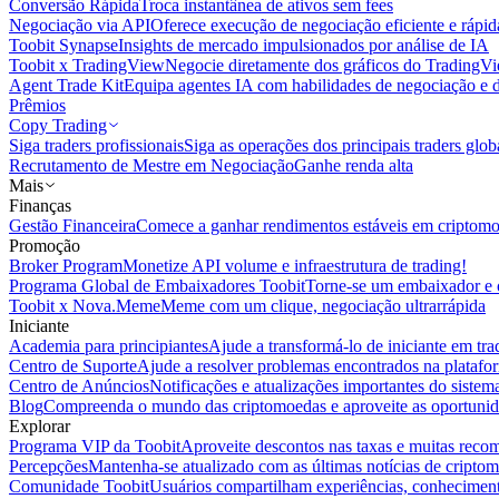
Conversão Rápida
Troca instantânea de ativos sem fees
Negociação via API
Oferece execução de negociação eficiente e rápi
Toobit Synapse
Insights de mercado impulsionados por análise de IA
Toobit x TradingView
Negocie diretamente dos gráficos do TradingV
Agent Trade Kit
Equipa agentes IA com habilidades de negociação e 
Prêmios
Copy Trading
Siga traders profissionais
Siga as operações dos principais traders glob
Recrutamento de Mestre em Negociação
Ganhe renda alta
Mais
Finanças
Gestão Financeira
Comece a ganhar rendimentos estáveis em criptom
Promoção
Broker Program
Monetize API volume e infraestrutura de trading!
Programa Global de Embaixadores Toobit
Torne-se um embaixador e o
Toobit x Nova.Meme
Meme com um clique, negociação ultrarrápida
Iniciante
Academia para principiantes
Ajude a transformá-lo de iniciante em trad
Centro de Suporte
Ajude a resolver problemas encontrados na platafo
Centro de Anúncios
Notificações e atualizações importantes do siste
Blog
Compreenda o mundo das criptomoedas e aproveite as oportunid
Explorar
Programa VIP da Toobit
Aproveite descontos nas taxas e muitas reco
Percepções
Mantenha-se atualizado com as últimas notícias de cripto
Comunidade Toobit
Usuários compartilham experiências, conheciment