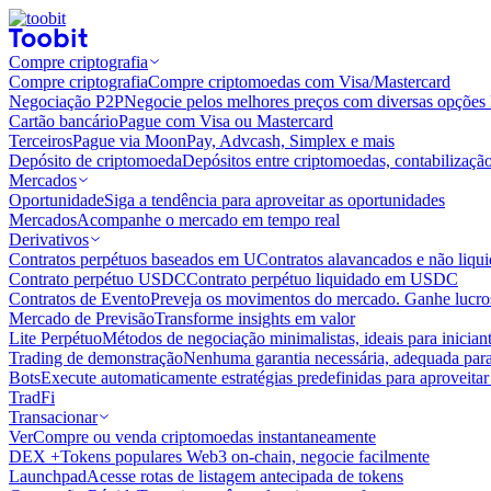
Compre criptografia
Compre criptografia
Compre criptomoedas com Visa/Mastercard
Negociação P2P
Negocie pelos melhores preços com diversas opções 
Cartão bancário
Pague com Visa ou Mastercard
Terceiros
Pague via MoonPay, Advcash, Simplex e mais
Depósito de criptomoeda
Depósitos entre criptomoedas, contabilizaçã
Mercados
Oportunidade
Siga a tendência para aproveitar as oportunidades
Mercados
Acompanhe o mercado em tempo real
Derivativos
Contratos perpétuos baseados em U
Contratos alavancados e não liq
Contrato perpétuo USDC
Contrato perpétuo liquidado em USDC
Contratos de Evento
Preveja os movimentos do mercado. Ganhe lucros
Mercado de Previsão
Transforme insights em valor
Lite Perpétuo
Métodos de negociação minimalistas, ideais para inician
Trading de demonstração
Nenhuma garantia necessária, adequada para
Bots
Execute automaticamente estratégias predefinidas para aproveita
TradFi
Transacionar
Ver
Compre ou venda criptomoedas instantaneamente
DEX +
Tokens populares Web3 on-chain, negocie facilmente
Launchpad
Acesse rotas de listagem antecipada de tokens