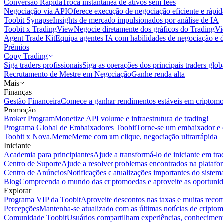
Conversão Rápida
Troca instantânea de ativos sem fees
Negociação via API
Oferece execução de negociação eficiente e rápi
Toobit Synapse
Insights de mercado impulsionados por análise de IA
Toobit x TradingView
Negocie diretamente dos gráficos do TradingV
Agent Trade Kit
Equipa agentes IA com habilidades de negociação e 
Prêmios
Copy Trading
Siga traders profissionais
Siga as operações dos principais traders glob
Recrutamento de Mestre em Negociação
Ganhe renda alta
Mais
Finanças
Gestão Financeira
Comece a ganhar rendimentos estáveis em criptom
Promoção
Broker Program
Monetize API volume e infraestrutura de trading!
Programa Global de Embaixadores Toobit
Torne-se um embaixador e o
Toobit x Nova.Meme
Meme com um clique, negociação ultrarrápida
Iniciante
Academia para principiantes
Ajude a transformá-lo de iniciante em trad
Centro de Suporte
Ajude a resolver problemas encontrados na platafo
Centro de Anúncios
Notificações e atualizações importantes do siste
Blog
Compreenda o mundo das criptomoedas e aproveite as oportunid
Explorar
Programa VIP da Toobit
Aproveite descontos nas taxas e muitas reco
Percepções
Mantenha-se atualizado com as últimas notícias de cripto
Comunidade Toobit
Usuários compartilham experiências, conheciment