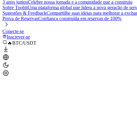
3 anos juntos
Celebre nossa jornada e a comunidade que a construiu
Sobre Toobit
Uma plataforma global que lidera a nova geração de serv
Sugestões & Feedback
Compartilhe suas ideias para melhorar a excha
Prova de Reservas
Confiança construída em reservas de 100%
Conecte-se
Inscrever-se
🔥BTC/USDT