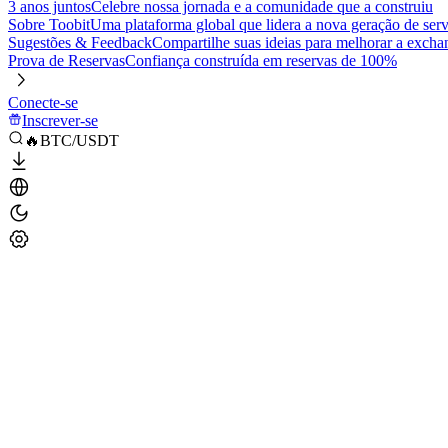
3 anos juntos
Celebre nossa jornada e a comunidade que a construiu
Sobre Toobit
Uma plataforma global que lidera a nova geração de serv
Sugestões & Feedback
Compartilhe suas ideias para melhorar a excha
Prova de Reservas
Confiança construída em reservas de 100%
Conecte-se
Inscrever-se
🔥BTC/USDT