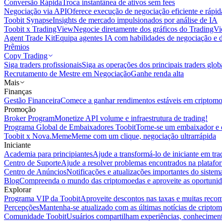
Conversão Rápida
Troca instantânea de ativos sem fees
Negociação via API
Oferece execução de negociação eficiente e rápi
Toobit Synapse
Insights de mercado impulsionados por análise de IA
Toobit x TradingView
Negocie diretamente dos gráficos do TradingV
Agent Trade Kit
Equipa agentes IA com habilidades de negociação e 
Prêmios
Copy Trading
Siga traders profissionais
Siga as operações dos principais traders glob
Recrutamento de Mestre em Negociação
Ganhe renda alta
Mais
Finanças
Gestão Financeira
Comece a ganhar rendimentos estáveis em criptom
Promoção
Broker Program
Monetize API volume e infraestrutura de trading!
Programa Global de Embaixadores Toobit
Torne-se um embaixador e o
Toobit x Nova.Meme
Meme com um clique, negociação ultrarrápida
Iniciante
Academia para principiantes
Ajude a transformá-lo de iniciante em trad
Centro de Suporte
Ajude a resolver problemas encontrados na platafo
Centro de Anúncios
Notificações e atualizações importantes do siste
Blog
Compreenda o mundo das criptomoedas e aproveite as oportunid
Explorar
Programa VIP da Toobit
Aproveite descontos nas taxas e muitas reco
Percepções
Mantenha-se atualizado com as últimas notícias de cripto
Comunidade Toobit
Usuários compartilham experiências, conheciment