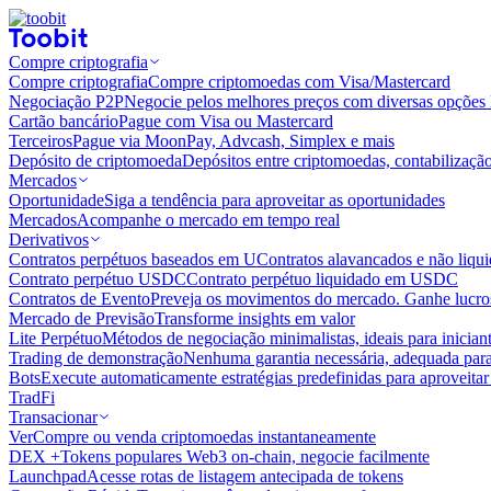
Compre criptografia
Compre criptografia
Compre criptomoedas com Visa/Mastercard
Negociação P2P
Negocie pelos melhores preços com diversas opções 
Cartão bancário
Pague com Visa ou Mastercard
Terceiros
Pague via MoonPay, Advcash, Simplex e mais
Depósito de criptomoeda
Depósitos entre criptomoedas, contabilizaçã
Mercados
Oportunidade
Siga a tendência para aproveitar as oportunidades
Mercados
Acompanhe o mercado em tempo real
Derivativos
Contratos perpétuos baseados em U
Contratos alavancados e não liq
Contrato perpétuo USDC
Contrato perpétuo liquidado em USDC
Contratos de Evento
Preveja os movimentos do mercado. Ganhe lucros
Mercado de Previsão
Transforme insights em valor
Lite Perpétuo
Métodos de negociação minimalistas, ideais para inician
Trading de demonstração
Nenhuma garantia necessária, adequada para
Bots
Execute automaticamente estratégias predefinidas para aproveita
TradFi
Transacionar
Ver
Compre ou venda criptomoedas instantaneamente
DEX +
Tokens populares Web3 on-chain, negocie facilmente
Launchpad
Acesse rotas de listagem antecipada de tokens