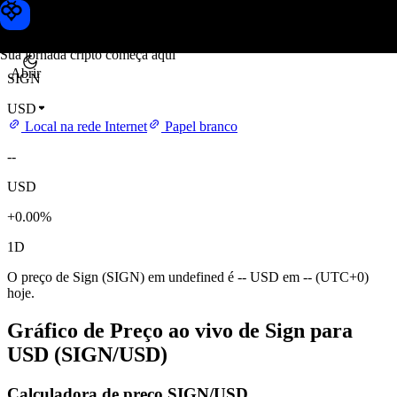
Preço de Sign
Toobit
Sua jornada cripto começa aqui
Abrir
SIGN
USD
Local na rede Internet
Papel branco
--
USD
+0.00%
1D
O preço de Sign (SIGN) em undefined é -- USD em -- (UTC+0)
hoje.
Gráfico de Preço ao vivo de Sign para
USD (SIGN/USD)
Calculadora de preço SIGN/USD