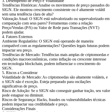
3. Desempenho de Preço e Volatilidade
Tendências Históricas: Analise os movimentos de preço passados do
SIGN. Ele mostrou crescimento consistente ou é altamente volátil
sem uma tendência clara de alta?
Valoração Atual: O SIGN está subvalorizado ou supervalorizado em
comparação com seus pares? Ferramentas como a relação
Preço/Vendas (P/S) ou Valor de Rede para Transações (NVT)
podem ajudar.
4. Fatores Externos
Ambiente Regulatório: O SIGN está operando de maneira
compatível com as regulamentações? Questões legais futuras podem
impactar seu preço.
Tendências de Mercado: Tendências mais amplas de criptomoedas e
condições macroeconômicas, como inflação ou crescente interesse
em tecnologia blockchain, podem influenciar o crescimento do
SIGN.
5. Riscos a Considerar
Volatilidade de Mercado: As criptomoedas são altamente voláteis, e
o SIGN não é exceção. Esteja preparado para oscilações
significativas de preço.
Risco de Adoção: Se o SIGN não conseguir ganhar tração, seu valor
pode estagnar ou diminuir.
Riscos de Segurança: Hacks, fraudes ou vulnerabilidades técnicas
podem impactar sua credibilidade e preço.
Considerações Finais