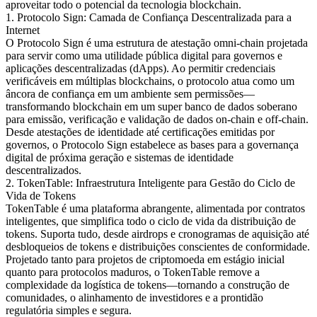
aproveitar todo o potencial da tecnologia blockchain.
1. Protocolo Sign: Camada de Confiança Descentralizada para a
Internet
O Protocolo Sign é uma estrutura de atestação omni-chain projetada
para servir como uma utilidade pública digital para governos e
aplicações descentralizadas (dApps). Ao permitir credenciais
verificáveis em múltiplas blockchains, o protocolo atua como um
âncora de confiança em um ambiente sem permissões—
transformando blockchain em um super banco de dados soberano
para emissão, verificação e validação de dados on-chain e off-chain.
Desde atestações de identidade até certificações emitidas por
governos, o Protocolo Sign estabelece as bases para a governança
digital de próxima geração e sistemas de identidade
descentralizados.
2. TokenTable: Infraestrutura Inteligente para Gestão do Ciclo de
Vida de Tokens
TokenTable é uma plataforma abrangente, alimentada por contratos
inteligentes, que simplifica todo o ciclo de vida da distribuição de
tokens. Suporta tudo, desde airdrops e cronogramas de aquisição até
desbloqueios de tokens e distribuições conscientes de conformidade.
Projetado tanto para projetos de criptomoeda em estágio inicial
quanto para protocolos maduros, o TokenTable remove a
complexidade da logística de tokens—tornando a construção de
comunidades, o alinhamento de investidores e a prontidão
regulatória simples e segura.