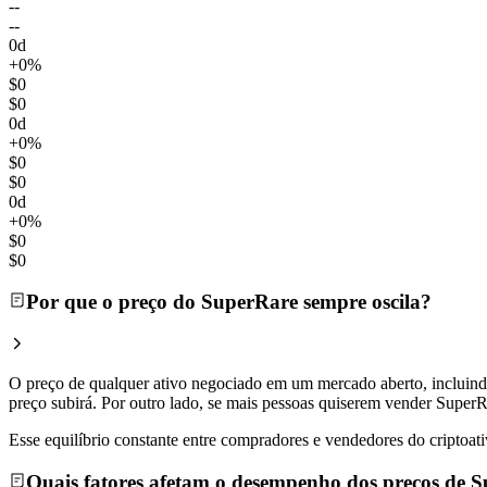
--
--
0d
+0%
$0
$0
0d
+0%
$0
$0
0d
+0%
$0
$0
Por que o preço do SuperRare sempre oscila?
O preço de qualquer ativo negociado em um mercado aberto, incluin
preço subirá. Por outro lado, se mais pessoas quiserem vender SuperR
Esse equilíbrio constante entre compradores e vendedores do criptoati
Quais fatores afetam o desempenho dos preços de 