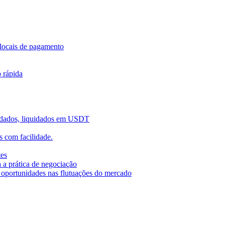
locais de pagamento
o rápida
uidados, liquidados em USDT
 com facilidade.
tes
 a prática de negociação
r oportunidades nas flutuações do mercado