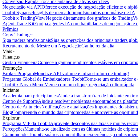
Conversão Rápida
Troca instantânea de ativos sem fees
Negociação via API
Oferece execução de negociação eficiente e rápi
Toobit Synapse
Insights de mercado impulsionados por análise de IA
Toobit x TradingView
Negocie diretamente dos gráficos do TradingV
Agent Trade Kit
Equipa agentes IA com habilidades de negociação e 
Prêmios
Copy Trading
Siga traders profissionais
Siga as operações dos principais traders glob
Recrutamento de Mestre em Negociação
Ganhe renda alta
Mais
Finanças
Gestão Financeira
Comece a ganhar rendimentos estáveis em criptom
Promoção
Broker Program
Monetize API volume e infraestrutura de trading!
Programa Global de Embaixadores Toobit
Torne-se um embaixador e o
Toobit x Nova.Meme
Meme com um clique, negociação ultrarrápida
Iniciante
Academia para principiantes
Ajude a transformá-lo de iniciante em trad
Centro de Suporte
Ajude a resolver problemas encontrados na platafo
Centro de Anúncios
Notificações e atualizações importantes do siste
Blog
Compreenda o mundo das criptomoedas e aproveite as oportunid
Explorar
Programa VIP da Toobit
Aproveite descontos nas taxas e muitas reco
Percepções
Mantenha-se atualizado com as últimas notícias de cripto
Comunidade Toobit
Usuários compartilham experiências, conheciment