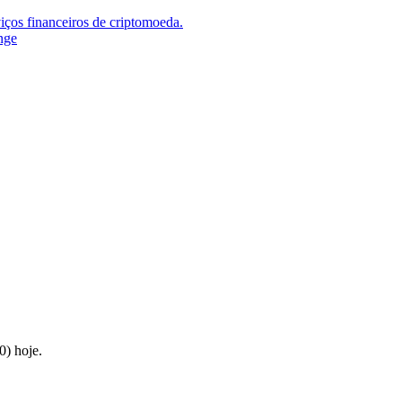
iços financeiros de criptomoeda.
nge
) hoje.