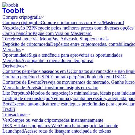
Compre criptografia
Compre criptografia
Compre criptomoedas com Visa/Mastercard
Negociação P2P
Negocie pelos melhores preços com diversas opções 
Cartão bancário
Pague com Visa ou Mastercard
Terceiros
Pague via MoonPay, Advcash, Simplex e mais
Depósito de criptomoeda
Depósitos entre criptomoedas, contabilizaçã
Mercados
Oportunidade
Siga a tendência para aproveitar as oportunidades
Mercados
Acompanhe o mercado em tempo real
Derivativos
Contratos perpétuos baseados em U
Contratos alavancados e não liq
Contrato perpétuo USDC
Contrato perpétuo liquidado em USDC
Contratos de Evento
Preveja os movimentos do mercado. Ganhe lucros
Mercado de Previsão
Transforme insights em valor
Lite Perpétuo
Métodos de negociação minimalistas, ideais para inician
Trading de demonstração
Nenhuma garantia necessária, adequada para
Bots
Execute automaticamente estratégias predefinidas para aproveita
TradFi
Transacionar
Ver
Compre ou venda criptomoedas instantaneamente
DEX +
Tokens populares Web3 on-chain, negocie facilmente
Launchpad
Acesse rotas de listagem antecipada de tokens