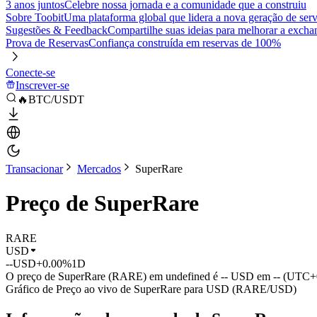
3 anos juntos
Celebre nossa jornada e a comunidade que a construiu
Sobre Toobit
Uma plataforma global que lidera a nova geração de serv
Sugestões & Feedback
Compartilhe suas ideias para melhorar a excha
Prova de Reservas
Confiança construída em reservas de 100%
Conecte-se
Inscrever-se
🔥BTC/USDT
Transacionar
Mercados
SuperRare
Preço de SuperRare
RARE
USD
--
USD
+0.00%
1D
O preço de SuperRare (RARE) em undefined é -- USD em -- (UTC+0
Gráfico de Preço ao vivo de SuperRare para USD (RARE/USD)