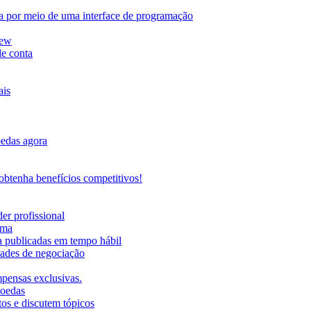
da por meio de uma interface de programação
iew
de conta
ais
oedas agora
btenha benefícios competitivos!
er profissional
rma
ma publicadas em tempo hábil
ades de negociação
mpensas exclusivas.
moedas
os e discutem tópicos