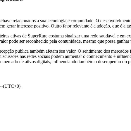
chave relacionados à sua tecnologia e comunidade. O desenvolvimento 
 gerar interesse positivo. Outro fator relevante é a adoção, que é a t
teiras ativas de SuperRare costuma sinalizar uma rede saudável e em 
u valor pode ser reconhecido pela comunidade, mesmo que possa ganhar 
cepção pública também afetam seu valor. O sentimento dos mercados fin
discussões nas redes sociais podem aumentar o conhecimento e influen
o mercado de ativos digitais, influenciando também o desempenho do p
 --(UTC+0).