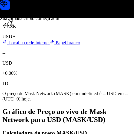
Preço de Mask Network
Toobit
Sua jornada cripto começa aqui
Abrir
MASK
USD
Local na rede Internet
Papel branco
--
USD
+0.00%
1D
O preço de Mask Network (MASK) em undefined é -- USD em --
(UTC+0) hoje.
Gráfico de Preço ao vivo de Mask
Network para USD (MASK/USD)
Calculadora de preço MASK/USD