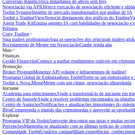
Conversão Rápida
Troca instantânea de ativos sem fees
Negociação via API
Oferece execução de negociação eficiente e rápi
Toobit Synapse
Insights de mercado impulsionados por análise de IA
Toobit x TradingView
Negocie diretamente dos gráficos do TradingV
Agent Trade Kit
Equipa agentes IA com habilidades de negociação e 
Prêmios
Copy Trading
Siga traders profissionais
Siga as operações dos principais traders glob
Recrutamento de Mestre em Negociação
Ganhe renda alta
Mais
Finanças
Gestão Financeira
Comece a ganhar rendimentos estáveis em criptom
Promoção
Broker Program
Monetize API volume e infraestrutura de trading!
Programa Global de Embaixadores Toobit
Torne-se um embaixador e o
Toobit x Nova.Meme
Meme com um clique, negociação ultrarrápida
Iniciante
Academia para principiantes
Ajude a transformá-lo de iniciante em trad
Centro de Suporte
Ajude a resolver problemas encontrados na platafo
Centro de Anúncios
Notificações e atualizações importantes do siste
Blog
Compreenda o mundo das criptomoedas e aproveite as oportunid
Explorar
Programa VIP da Toobit
Aproveite descontos nas taxas e muitas reco
Percepções
Mantenha-se atualizado com as últimas notícias de cripto
Comunidade Toobit
Usuários compartilham experiências, conheciment