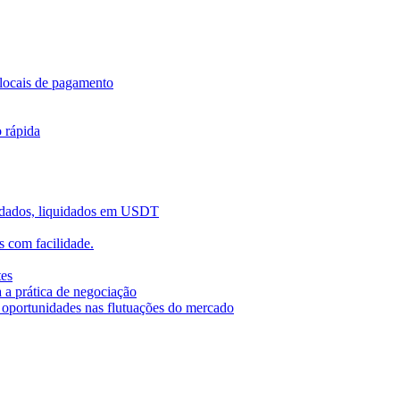
locais de pagamento
o rápida
uidados, liquidados em USDT
 com facilidade.
tes
 a prática de negociação
r oportunidades nas flutuações do mercado