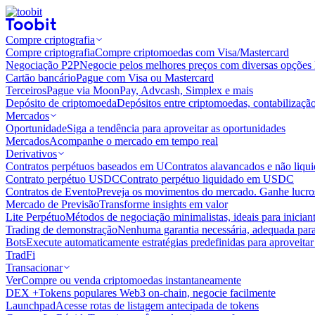
Compre criptografia
Compre criptografia
Compre criptomoedas com Visa/Mastercard
Negociação P2P
Negocie pelos melhores preços com diversas opções 
Cartão bancário
Pague com Visa ou Mastercard
Terceiros
Pague via MoonPay, Advcash, Simplex e mais
Depósito de criptomoeda
Depósitos entre criptomoedas, contabilizaçã
Mercados
Oportunidade
Siga a tendência para aproveitar as oportunidades
Mercados
Acompanhe o mercado em tempo real
Derivativos
Contratos perpétuos baseados em U
Contratos alavancados e não liq
Contrato perpétuo USDC
Contrato perpétuo liquidado em USDC
Contratos de Evento
Preveja os movimentos do mercado. Ganhe lucros
Mercado de Previsão
Transforme insights em valor
Lite Perpétuo
Métodos de negociação minimalistas, ideais para inician
Trading de demonstração
Nenhuma garantia necessária, adequada para
Bots
Execute automaticamente estratégias predefinidas para aproveita
TradFi
Transacionar
Ver
Compre ou venda criptomoedas instantaneamente
DEX +
Tokens populares Web3 on-chain, negocie facilmente
Launchpad
Acesse rotas de listagem antecipada de tokens