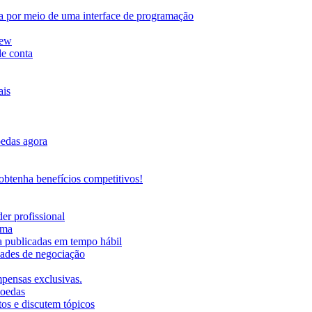
da por meio de uma interface de programação
iew
de conta
ais
oedas agora
btenha benefícios competitivos!
er profissional
rma
ma publicadas em tempo hábil
ades de negociação
mpensas exclusivas.
moedas
os e discutem tópicos