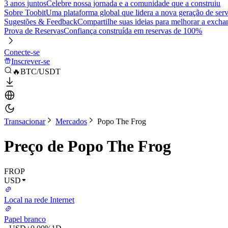
3 anos juntos
Celebre nossa jornada e a comunidade que a construiu
Sobre Toobit
Uma plataforma global que lidera a nova geração de serv
Sugestões & Feedback
Compartilhe suas ideias para melhorar a excha
Prova de Reservas
Confiança construída em reservas de 100%
Conecte-se
Inscrever-se
🔥BTC/USDT
Transacionar
Mercados
Popo The Frog
Preço de Popo The Frog
FROP
USD
Local na rede Internet
Papel branco