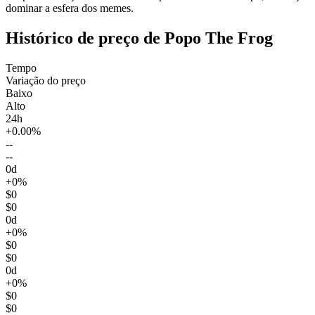
dominar a esfera dos memes.
Histórico de preço de Popo The Frog
Tempo
Variação do preço
Baixo
Alto
24h
+0.00%
--
--
0d
+0%
$0
$0
0d
+0%
$0
$0
0d
+0%
$0
$0