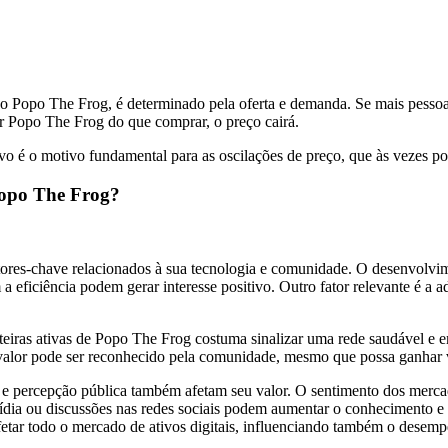
do Popo The Frog, é determinado pela oferta e demanda. Se mais pess
er Popo The Frog do que comprar, o preço cairá.
vo é o motivo fundamental para as oscilações de preço, que às vezes po
Popo The Frog?
ores-chave relacionados à sua tecnologia e comunidade. O desenvolvi
a eficiência podem gerar interesse positivo. Outro fator relevante é a 
teiras ativas de Popo The Frog costuma sinalizar uma rede saudável e
u valor pode ser reconhecido pela comunidade, mesmo que possa ganhar 
e percepção pública também afetam seu valor. O sentimento dos mercados
dia ou discussões nas redes sociais podem aumentar o conhecimento e 
tar todo o mercado de ativos digitais, influenciando também o desem