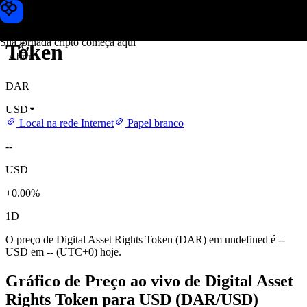
Preço de Digital Asset Rights
Toobit
Sua jornada cripto começa aqui
Token
Abrir
DAR
USD
Local na rede Internet
Papel branco
--
USD
+0.00%
1D
O preço de Digital Asset Rights Token (DAR) em undefined é --
USD em -- (UTC+0) hoje.
Gráfico de Preço ao vivo de Digital Asset
Rights Token para USD (DAR/USD)