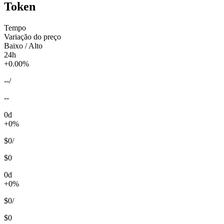
Token
Tempo
Variação do preço
Baixo / Alto
24h
+0.00%
--
/
--
0d
+0%
$0
/
$0
0d
+0%
$0
/
$0