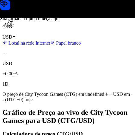
Preço de City Tycoon Games
Toobit
Sua jornada cripto começa aqui
Abrir
CTG
USD
Local na rede Internet
Papel branco
--
USD
+0.00%
1D
O preço de City Tycoon Games (CTG) em undefined é -- USD em -
- (UTC+0) hoje.
Gráfico de Preço ao vivo de City Tycoon
Games para USD (CTG/USD)
Calculadora de preço CTG/USD