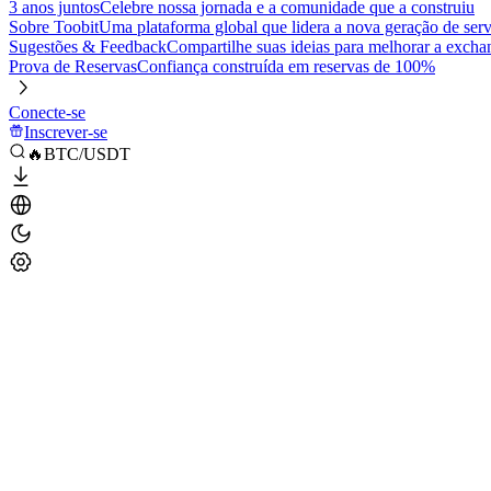
3 anos juntos
Celebre nossa jornada e a comunidade que a construiu
Sobre Toobit
Uma plataforma global que lidera a nova geração de serv
Sugestões & Feedback
Compartilhe suas ideias para melhorar a excha
Prova de Reservas
Confiança construída em reservas de 100%
Conecte-se
Inscrever-se
🔥BTC/USDT