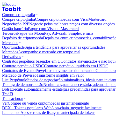
Compre criptografia
Compre criptografia
Compre criptomoedas com Visa/Mastercard
Negociação P2P
Negocie pelos melhores preços com diversas opções 
Cartão bancário
Pague com Visa ou Mastercard
Terceiros
Pague via MoonPay, Advcash, Simplex e mais
Depósito de criptomoeda
Depósitos entre criptomoedas, contabilizaçã
Mercados
Oportunidade
Siga a tendência para aproveitar as oportunidades
Mercados
Acompanhe o mercado em tempo real
Derivativos
Contratos perpétuos baseados em U
Contratos alavancados e não liq
Contrato perpétuo USDC
Contrato perpétuo liquidado em USDC
Contratos de Evento
Preveja os movimentos do mercado. Ganhe lucros
Mercado de Previsão
Transforme insights em valor
Lite Perpétuo
Métodos de negociação minimalistas, ideais para inician
Trading de demonstração
Nenhuma garantia necessária, adequada para
Bots
Execute automaticamente estratégias predefinidas para aproveita
TradFi
Transacionar
Ver
Compre ou venda criptomoedas instantaneamente
DEX +
Tokens populares Web3 on-chain, negocie facilmente
Launchpad
Acesse rotas de listagem antecipada de tokens