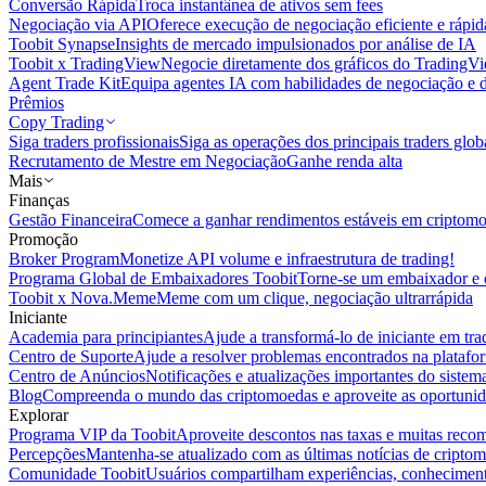
Conversão Rápida
Troca instantânea de ativos sem fees
Negociação via API
Oferece execução de negociação eficiente e rápi
Toobit Synapse
Insights de mercado impulsionados por análise de IA
Toobit x TradingView
Negocie diretamente dos gráficos do TradingV
Agent Trade Kit
Equipa agentes IA com habilidades de negociação e 
Prêmios
Copy Trading
Siga traders profissionais
Siga as operações dos principais traders glob
Recrutamento de Mestre em Negociação
Ganhe renda alta
Mais
Finanças
Gestão Financeira
Comece a ganhar rendimentos estáveis em criptom
Promoção
Broker Program
Monetize API volume e infraestrutura de trading!
Programa Global de Embaixadores Toobit
Torne-se um embaixador e o
Toobit x Nova.Meme
Meme com um clique, negociação ultrarrápida
Iniciante
Academia para principiantes
Ajude a transformá-lo de iniciante em trad
Centro de Suporte
Ajude a resolver problemas encontrados na platafo
Centro de Anúncios
Notificações e atualizações importantes do siste
Blog
Compreenda o mundo das criptomoedas e aproveite as oportunid
Explorar
Programa VIP da Toobit
Aproveite descontos nas taxas e muitas reco
Percepções
Mantenha-se atualizado com as últimas notícias de cripto
Comunidade Toobit
Usuários compartilham experiências, conheciment