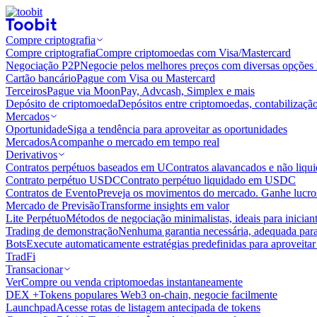
Compre criptografia
Compre criptografia
Compre criptomoedas com Visa/Mastercard
Negociação P2P
Negocie pelos melhores preços com diversas opções 
Cartão bancário
Pague com Visa ou Mastercard
Terceiros
Pague via MoonPay, Advcash, Simplex e mais
Depósito de criptomoeda
Depósitos entre criptomoedas, contabilizaçã
Mercados
Oportunidade
Siga a tendência para aproveitar as oportunidades
Mercados
Acompanhe o mercado em tempo real
Derivativos
Contratos perpétuos baseados em U
Contratos alavancados e não liq
Contrato perpétuo USDC
Contrato perpétuo liquidado em USDC
Contratos de Evento
Preveja os movimentos do mercado. Ganhe lucros
Mercado de Previsão
Transforme insights em valor
Lite Perpétuo
Métodos de negociação minimalistas, ideais para inician
Trading de demonstração
Nenhuma garantia necessária, adequada para
Bots
Execute automaticamente estratégias predefinidas para aproveita
TradFi
Transacionar
Ver
Compre ou venda criptomoedas instantaneamente
DEX +
Tokens populares Web3 on-chain, negocie facilmente
Launchpad
Acesse rotas de listagem antecipada de tokens