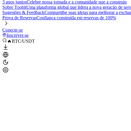
3 anos juntos
Celebre nossa jornada e a comunidade que a construiu
Sobre Toobit
Uma plataforma global que lidera a nova geração de serv
Sugestões & Feedback
Compartilhe suas ideias para melhorar a excha
Prova de Reservas
Confiança construída em reservas de 100%
Conecte-se
Inscrever-se
🔥BTC/USDT