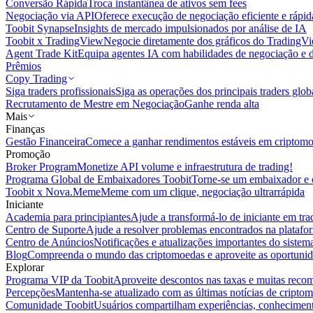
Conversão Rápida
Troca instantânea de ativos sem fees
Negociação via API
Oferece execução de negociação eficiente e rápi
Toobit Synapse
Insights de mercado impulsionados por análise de IA
Toobit x TradingView
Negocie diretamente dos gráficos do TradingV
Agent Trade Kit
Equipa agentes IA com habilidades de negociação e 
Prêmios
Copy Trading
Siga traders profissionais
Siga as operações dos principais traders glob
Recrutamento de Mestre em Negociação
Ganhe renda alta
Mais
Finanças
Gestão Financeira
Comece a ganhar rendimentos estáveis em criptom
Promoção
Broker Program
Monetize API volume e infraestrutura de trading!
Programa Global de Embaixadores Toobit
Torne-se um embaixador e o
Toobit x Nova.Meme
Meme com um clique, negociação ultrarrápida
Iniciante
Academia para principiantes
Ajude a transformá-lo de iniciante em trad
Centro de Suporte
Ajude a resolver problemas encontrados na platafo
Centro de Anúncios
Notificações e atualizações importantes do siste
Blog
Compreenda o mundo das criptomoedas e aproveite as oportunid
Explorar
Programa VIP da Toobit
Aproveite descontos nas taxas e muitas reco
Percepções
Mantenha-se atualizado com as últimas notícias de cripto
Comunidade Toobit
Usuários compartilham experiências, conheciment