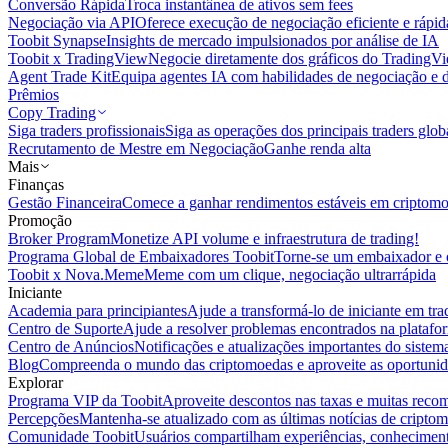
Conversão Rápida
Troca instantânea de ativos sem fees
Negociação via API
Oferece execução de negociação eficiente e rápi
Toobit Synapse
Insights de mercado impulsionados por análise de IA
Toobit x TradingView
Negocie diretamente dos gráficos do TradingV
Agent Trade Kit
Equipa agentes IA com habilidades de negociação e 
Prêmios
Copy Trading
Siga traders profissionais
Siga as operações dos principais traders glob
Recrutamento de Mestre em Negociação
Ganhe renda alta
Mais
Finanças
Gestão Financeira
Comece a ganhar rendimentos estáveis em criptom
Promoção
Broker Program
Monetize API volume e infraestrutura de trading!
Programa Global de Embaixadores Toobit
Torne-se um embaixador e o
Toobit x Nova.Meme
Meme com um clique, negociação ultrarrápida
Iniciante
Academia para principiantes
Ajude a transformá-lo de iniciante em trad
Centro de Suporte
Ajude a resolver problemas encontrados na platafo
Centro de Anúncios
Notificações e atualizações importantes do siste
Blog
Compreenda o mundo das criptomoedas e aproveite as oportunid
Explorar
Programa VIP da Toobit
Aproveite descontos nas taxas e muitas reco
Percepções
Mantenha-se atualizado com as últimas notícias de cripto
Comunidade Toobit
Usuários compartilham experiências, conheciment