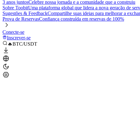
3 anos juntos
Celebre nossa jornada e a comunidade que a construiu
Sobre Toobit
Uma plataforma global que lidera a nova geração de serv
Sugestões & Feedback
Compartilhe suas ideias para melhorar a excha
Prova de Reservas
Confiança construída em reservas de 100%
Conecte-se
Inscrever-se
🔥BTC/USDT