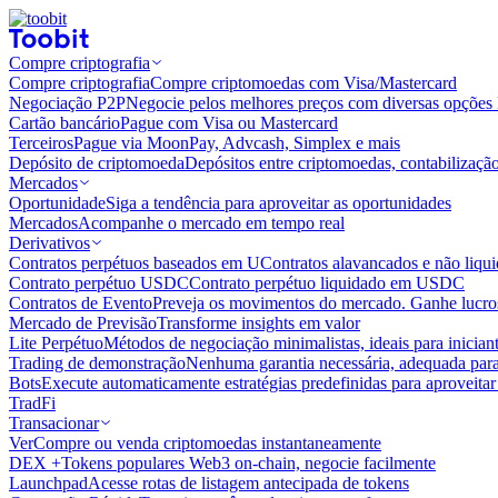
Compre criptografia
Compre criptografia
Compre criptomoedas com Visa/Mastercard
Negociação P2P
Negocie pelos melhores preços com diversas opções 
Cartão bancário
Pague com Visa ou Mastercard
Terceiros
Pague via MoonPay, Advcash, Simplex e mais
Depósito de criptomoeda
Depósitos entre criptomoedas, contabilizaçã
Mercados
Oportunidade
Siga a tendência para aproveitar as oportunidades
Mercados
Acompanhe o mercado em tempo real
Derivativos
Contratos perpétuos baseados em U
Contratos alavancados e não liq
Contrato perpétuo USDC
Contrato perpétuo liquidado em USDC
Contratos de Evento
Preveja os movimentos do mercado. Ganhe lucros
Mercado de Previsão
Transforme insights em valor
Lite Perpétuo
Métodos de negociação minimalistas, ideais para inician
Trading de demonstração
Nenhuma garantia necessária, adequada para
Bots
Execute automaticamente estratégias predefinidas para aproveita
TradFi
Transacionar
Ver
Compre ou venda criptomoedas instantaneamente
DEX +
Tokens populares Web3 on-chain, negocie facilmente
Launchpad
Acesse rotas de listagem antecipada de tokens