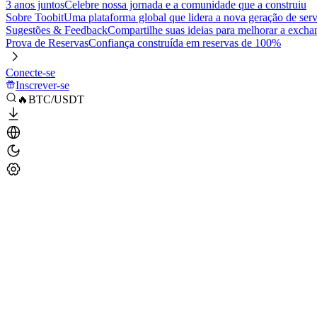
3 anos juntos
Celebre nossa jornada e a comunidade que a construiu
Sobre Toobit
Uma plataforma global que lidera a nova geração de serv
Sugestões & Feedback
Compartilhe suas ideias para melhorar a excha
Prova de Reservas
Confiança construída em reservas de 100%
Conecte-se
Inscrever-se
🔥BTC/USDT