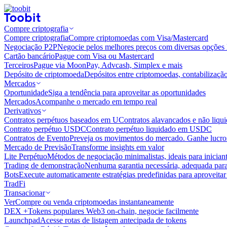
Compre criptografia
Compre criptografia
Compre criptomoedas com Visa/Mastercard
Negociação P2P
Negocie pelos melhores preços com diversas opções 
Cartão bancário
Pague com Visa ou Mastercard
Terceiros
Pague via MoonPay, Advcash, Simplex e mais
Depósito de criptomoeda
Depósitos entre criptomoedas, contabilizaçã
Mercados
Oportunidade
Siga a tendência para aproveitar as oportunidades
Mercados
Acompanhe o mercado em tempo real
Derivativos
Contratos perpétuos baseados em U
Contratos alavancados e não liq
Contrato perpétuo USDC
Contrato perpétuo liquidado em USDC
Contratos de Evento
Preveja os movimentos do mercado. Ganhe lucros
Mercado de Previsão
Transforme insights em valor
Lite Perpétuo
Métodos de negociação minimalistas, ideais para inician
Trading de demonstração
Nenhuma garantia necessária, adequada para
Bots
Execute automaticamente estratégias predefinidas para aproveita
TradFi
Transacionar
Ver
Compre ou venda criptomoedas instantaneamente
DEX +
Tokens populares Web3 on-chain, negocie facilmente
Launchpad
Acesse rotas de listagem antecipada de tokens