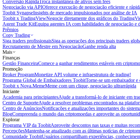
Conversão Rápida
Troca instantânea de ativos sem fees
Negociação via API
Oferece execução de negociação eficiente e rápi
Toobit Synapse
Insights de mercado impulsionados por análise de IA
Toobit x TradingView
Negocie diretamente dos gráficos do TradingV
Agent Trade Kit
Equipa agentes IA com habilidades de negociação e 
Prêmios
Copy Trading
Siga traders profissionais
Siga as operações dos principais traders glob
Recrutamento de Mestre em Negociação
Ganhe renda alta
Mais
Finanças
Gestão Financeira
Comece a ganhar rendimentos estáveis em criptom
Promoção
Broker Program
Monetize API volume e infraestrutura de trading!
Programa Global de Embaixadores Toobit
Torne-se um embaixador e o
Toobit x Nova.Meme
Meme com um clique, negociação ultrarrápida
Iniciante
Academia para principiantes
Ajude a transformá-lo de iniciante em trad
Centro de Suporte
Ajude a resolver problemas encontrados na platafo
Centro de Anúncios
Notificações e atualizações importantes do siste
Blog
Compreenda o mundo das criptomoedas e aproveite as oportunid
Explorar
Programa VIP da Toobit
Aproveite descontos nas taxas e muitas reco
Percepções
Mantenha-se atualizado com as últimas notícias de cripto
Comunidade Toobit
Usuários compartilham experiências, conheciment