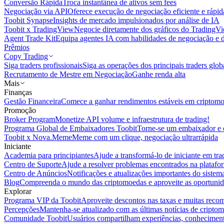
Conversão Rápida
Troca instantânea de ativos sem fees
Negociação via API
Oferece execução de negociação eficiente e rápi
Toobit Synapse
Insights de mercado impulsionados por análise de IA
Toobit x TradingView
Negocie diretamente dos gráficos do TradingV
Agent Trade Kit
Equipa agentes IA com habilidades de negociação e 
Prêmios
Copy Trading
Siga traders profissionais
Siga as operações dos principais traders glob
Recrutamento de Mestre em Negociação
Ganhe renda alta
Mais
Finanças
Gestão Financeira
Comece a ganhar rendimentos estáveis em criptom
Promoção
Broker Program
Monetize API volume e infraestrutura de trading!
Programa Global de Embaixadores Toobit
Torne-se um embaixador e o
Toobit x Nova.Meme
Meme com um clique, negociação ultrarrápida
Iniciante
Academia para principiantes
Ajude a transformá-lo de iniciante em trad
Centro de Suporte
Ajude a resolver problemas encontrados na platafo
Centro de Anúncios
Notificações e atualizações importantes do siste
Blog
Compreenda o mundo das criptomoedas e aproveite as oportunid
Explorar
Programa VIP da Toobit
Aproveite descontos nas taxas e muitas reco
Percepções
Mantenha-se atualizado com as últimas notícias de cripto
Comunidade Toobit
Usuários compartilham experiências, conheciment