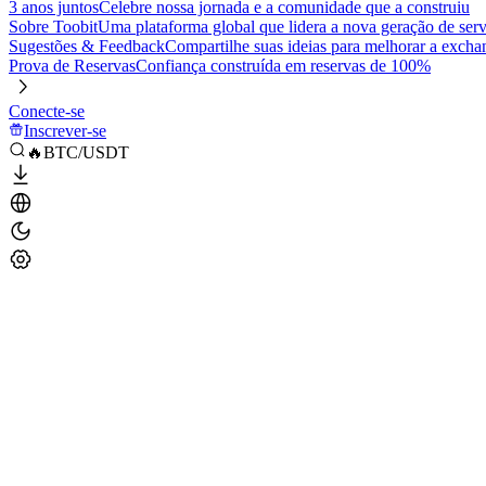
3 anos juntos
Celebre nossa jornada e a comunidade que a construiu
Sobre Toobit
Uma plataforma global que lidera a nova geração de serv
Sugestões & Feedback
Compartilhe suas ideias para melhorar a excha
Prova de Reservas
Confiança construída em reservas de 100%
Conecte-se
Inscrever-se
🔥BTC/USDT