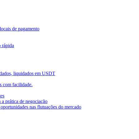
locais de pagamento
o rápida
uidados, liquidados em USDT
 com facilidade.
tes
 a prática de negociação
r oportunidades nas flutuações do mercado