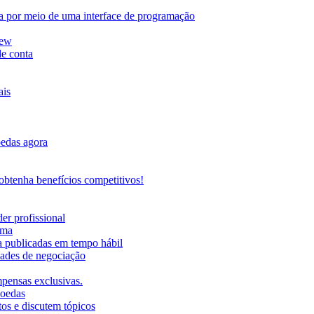
da por meio de uma interface de programação
iew
de conta
ais
oedas agora
btenha benefícios competitivos!
er profissional
rma
ma publicadas em tempo hábil
ades de negociação
mpensas exclusivas.
moedas
os e discutem tópicos