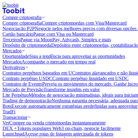
Compre criptografia
Compre criptografia
Compre criptomoedas com Visa/Mastercard
Negociação P2P
Negocie pelos melhores preços com diversas opções 
Cartão bancário
Pague com Visa ou Mastercard
Terceiros
Pague via MoonPay, Advcash, Simplex e mais
Depósito de criptomoeda
Depósitos entre criptomoedas, contabilizaçã
Mercados
Oportunidade
Siga a tendência para aproveitar as oportunidades
Mercados
Acompanhe o mercado em tempo real
Derivativos
Contratos perpétuos baseados em U
Contratos alavancados e não liq
Contrato perpétuo USDC
Contrato perpétuo liquidado em USDC
Contratos de Evento
Preveja os movimentos do mercado. Ganhe lucros
Mercado de Previsão
Transforme insights em valor
Lite Perpétuo
Métodos de negociação minimalistas, ideais para inician
Trading de demonstração
Nenhuma garantia necessária, adequada para
Bots
Execute automaticamente estratégias predefinidas para aproveita
TradFi
Transacionar
Ver
Compre ou venda criptomoedas instantaneamente
DEX +
Tokens populares Web3 on-chain, negocie facilmente
Launchpad
Acesse rotas de listagem antecipada de tokens