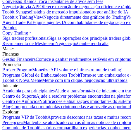
Conversão Rápida
Troca instantânea de ativos sem fees
Negociação via API
Oferece execução de negociação eficiente e rápi
Toobit Synapse
Insights de mercado impulsionados por análise de IA
Toobit x TradingView
Negocie diretamente dos gráficos do TradingV
Agent Trade Kit
Equipa agentes IA com habilidades de negociação e 
Prêmios
Copy Trading
Siga traders profissionais
Siga as operações dos principais traders glob
Recrutamento de Mestre em Negociação
Ganhe renda alta
Mais
Finanças
Gestão Financeira
Comece a ganhar rendimentos estáveis em criptom
Promoção
Broker Program
Monetize API volume e infraestrutura de trading!
Programa Global de Embaixadores Toobit
Torne-se um embaixador e o
Toobit x Nova.Meme
Meme com um clique, negociação ultrarrápida
Iniciante
Academia para principiantes
Ajude a transformá-lo de iniciante em trad
Centro de Suporte
Ajude a resolver problemas encontrados na platafo
Centro de Anúncios
Notificações e atualizações importantes do siste
Blog
Compreenda o mundo das criptomoedas e aproveite as oportunid
Explorar
Programa VIP da Toobit
Aproveite descontos nas taxas e muitas reco
Percepções
Mantenha-se atualizado com as últimas notícias de cripto
Comunidade Toobit
Usuários compartilham experiências, conheciment