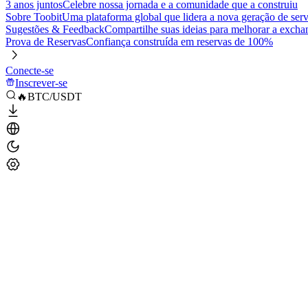
3 anos juntos
Celebre nossa jornada e a comunidade que a construiu
Sobre Toobit
Uma plataforma global que lidera a nova geração de serv
Sugestões & Feedback
Compartilhe suas ideias para melhorar a excha
Prova de Reservas
Confiança construída em reservas de 100%
Conecte-se
Inscrever-se
🔥BTC/USDT