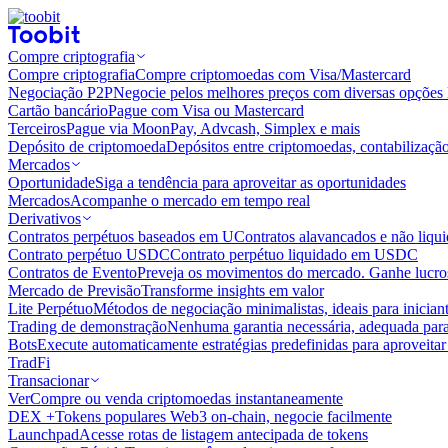
Compre criptografia
Compre criptografia
Compre criptomoedas com Visa/Mastercard
Negociação P2P
Negocie pelos melhores preços com diversas opções 
Cartão bancário
Pague com Visa ou Mastercard
Terceiros
Pague via MoonPay, Advcash, Simplex e mais
Depósito de criptomoeda
Depósitos entre criptomoedas, contabilizaçã
Mercados
Oportunidade
Siga a tendência para aproveitar as oportunidades
Mercados
Acompanhe o mercado em tempo real
Derivativos
Contratos perpétuos baseados em U
Contratos alavancados e não liq
Contrato perpétuo USDC
Contrato perpétuo liquidado em USDC
Contratos de Evento
Preveja os movimentos do mercado. Ganhe lucros
Mercado de Previsão
Transforme insights em valor
Lite Perpétuo
Métodos de negociação minimalistas, ideais para inician
Trading de demonstração
Nenhuma garantia necessária, adequada para
Bots
Execute automaticamente estratégias predefinidas para aproveita
TradFi
Transacionar
Ver
Compre ou venda criptomoedas instantaneamente
DEX +
Tokens populares Web3 on-chain, negocie facilmente
Launchpad
Acesse rotas de listagem antecipada de tokens