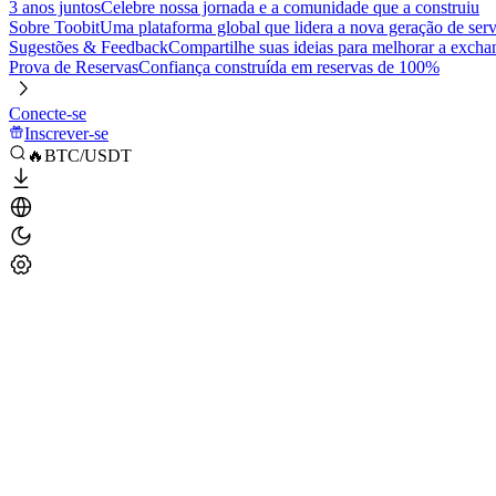
3 anos juntos
Celebre nossa jornada e a comunidade que a construiu
Sobre Toobit
Uma plataforma global que lidera a nova geração de serv
Sugestões & Feedback
Compartilhe suas ideias para melhorar a excha
Prova de Reservas
Confiança construída em reservas de 100%
Conecte-se
Inscrever-se
🔥BTC/USDT