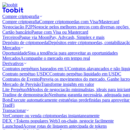
Compre criptografia
Compre criptografia
Compre criptomoedas com Visa/Mastercard
Negociação P2P
Negocie pelos melhores preços com diversas opções 
Cartão bancário
Pague com Visa ou Mastercard
Terceiros
Pague via MoonPay, Advcash, Simplex e mais
Depósito de criptomoeda
Depósitos entre criptomoedas, contabilizaçã
Mercados
Oportunidade
Siga a tendência para aproveitar as oportunidades
Mercados
Acompanhe o mercado em tempo real
Derivativos
Contratos perpétuos baseados em U
Contratos alavancados e não liq
Contrato perpétuo USDC
Contrato perpétuo liquidado em USDC
Contratos de Evento
Preveja os movimentos do mercado. Ganhe lucros
Mercado de Previsão
Transforme insights em valor
Lite Perpétuo
Métodos de negociação minimalistas, ideais para inician
Trading de demonstração
Nenhuma garantia necessária, adequada para
Bots
Execute automaticamente estratégias predefinidas para aproveita
TradFi
Transacionar
Ver
Compre ou venda criptomoedas instantaneamente
DEX +
Tokens populares Web3 on-chain, negocie facilmente
Launchpad
Acesse rotas de listagem antecipada de tokens