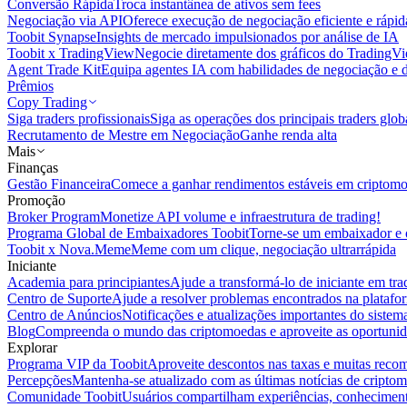
Conversão Rápida
Troca instantânea de ativos sem fees
Negociação via API
Oferece execução de negociação eficiente e rápi
Toobit Synapse
Insights de mercado impulsionados por análise de IA
Toobit x TradingView
Negocie diretamente dos gráficos do TradingV
Agent Trade Kit
Equipa agentes IA com habilidades de negociação e 
Prêmios
Copy Trading
Siga traders profissionais
Siga as operações dos principais traders glob
Recrutamento de Mestre em Negociação
Ganhe renda alta
Mais
Finanças
Gestão Financeira
Comece a ganhar rendimentos estáveis em criptom
Promoção
Broker Program
Monetize API volume e infraestrutura de trading!
Programa Global de Embaixadores Toobit
Torne-se um embaixador e o
Toobit x Nova.Meme
Meme com um clique, negociação ultrarrápida
Iniciante
Academia para principiantes
Ajude a transformá-lo de iniciante em trad
Centro de Suporte
Ajude a resolver problemas encontrados na platafo
Centro de Anúncios
Notificações e atualizações importantes do siste
Blog
Compreenda o mundo das criptomoedas e aproveite as oportunid
Explorar
Programa VIP da Toobit
Aproveite descontos nas taxas e muitas reco
Percepções
Mantenha-se atualizado com as últimas notícias de cripto
Comunidade Toobit
Usuários compartilham experiências, conheciment