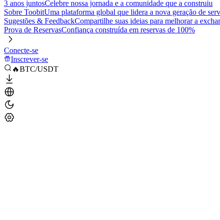
3 anos juntos
Celebre nossa jornada e a comunidade que a construiu
Sobre Toobit
Uma plataforma global que lidera a nova geração de serv
Sugestões & Feedback
Compartilhe suas ideias para melhorar a excha
Prova de Reservas
Confiança construída em reservas de 100%
Conecte-se
Inscrever-se
🔥BTC/USDT