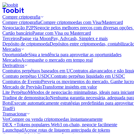
Compre criptografia
Compre criptografia
Compre criptomoedas com Visa/Mastercard
Negociação P2P
Negocie pelos melhores preços com diversas opções 
Cartão bancário
Pague com Visa ou Mastercard
Terceiros
Pague via MoonPay, Advcash, Simplex e mais
Depósito de criptomoeda
Depósitos entre criptomoedas, contabilizaçã
Mercados
Oportunidade
Siga a tendência para aproveitar as oportunidades
Mercados
Acompanhe o mercado em tempo real
Derivativos
Contratos perpétuos baseados em U
Contratos alavancados e não liq
Contrato perpétuo USDC
Contrato perpétuo liquidado em USDC
Contratos de Evento
Preveja os movimentos do mercado. Ganhe lucros
Mercado de Previsão
Transforme insights em valor
Lite Perpétuo
Métodos de negociação minimalistas, ideais para inician
Trading de demonstração
Nenhuma garantia necessária, adequada para
Bots
Execute automaticamente estratégias predefinidas para aproveita
TradFi
Transacionar
Ver
Compre ou venda criptomoedas instantaneamente
DEX +
Tokens populares Web3 on-chain, negocie facilmente
Launchpad
Acesse rotas de listagem antecipada de tokens