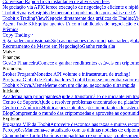
Conversão Rápida
Troca instantânea de ativos sem fees
Negociação via API
Oferece execução de negociação eficiente e rápi
Toobit Synapse
Insights de mercado impulsionados por análise de IA
Toobit x TradingView
Negocie diretamente dos gráficos do TradingV
Agent Trade Kit
Equipa agentes IA com habilidades de negociação e 
Prêmios
Copy Trading
Siga traders profissionais
Siga as operações dos principais traders glob
Recrutamento de Mestre em Negociação
Ganhe renda alta
Mais
Finanças
Gestão Financeira
Comece a ganhar rendimentos estáveis em criptom
Promoção
Broker Program
Monetize API volume e infraestrutura de trading!
Programa Global de Embaixadores Toobit
Torne-se um embaixador e o
Toobit x Nova.Meme
Meme com um clique, negociação ultrarrápida
Iniciante
Academia para principiantes
Ajude a transformá-lo de iniciante em trad
Centro de Suporte
Ajude a resolver problemas encontrados na platafo
Centro de Anúncios
Notificações e atualizações importantes do siste
Blog
Compreenda o mundo das criptomoedas e aproveite as oportunid
Explorar
Programa VIP da Toobit
Aproveite descontos nas taxas e muitas reco
Percepções
Mantenha-se atualizado com as últimas notícias de cripto
Comunidade Toobit
Usuários compartilham experiências, conheciment