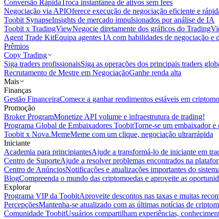
Conversão Rápida
Troca instantânea de ativos sem fees
Negociação via API
Oferece execução de negociação eficiente e rápi
Toobit Synapse
Insights de mercado impulsionados por análise de IA
Toobit x TradingView
Negocie diretamente dos gráficos do TradingV
Agent Trade Kit
Equipa agentes IA com habilidades de negociação e 
Prêmios
Copy Trading
Siga traders profissionais
Siga as operações dos principais traders glob
Recrutamento de Mestre em Negociação
Ganhe renda alta
Mais
Finanças
Gestão Financeira
Comece a ganhar rendimentos estáveis em criptom
Promoção
Broker Program
Monetize API volume e infraestrutura de trading!
Programa Global de Embaixadores Toobit
Torne-se um embaixador e o
Toobit x Nova.Meme
Meme com um clique, negociação ultrarrápida
Iniciante
Academia para principiantes
Ajude a transformá-lo de iniciante em trad
Centro de Suporte
Ajude a resolver problemas encontrados na platafo
Centro de Anúncios
Notificações e atualizações importantes do siste
Blog
Compreenda o mundo das criptomoedas e aproveite as oportunid
Explorar
Programa VIP da Toobit
Aproveite descontos nas taxas e muitas reco
Percepções
Mantenha-se atualizado com as últimas notícias de cripto
Comunidade Toobit
Usuários compartilham experiências, conheciment