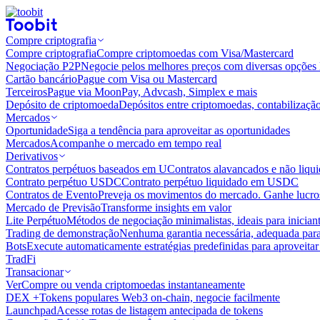
Compre criptografia
Compre criptografia
Compre criptomoedas com Visa/Mastercard
Negociação P2P
Negocie pelos melhores preços com diversas opções 
Cartão bancário
Pague com Visa ou Mastercard
Terceiros
Pague via MoonPay, Advcash, Simplex e mais
Depósito de criptomoeda
Depósitos entre criptomoedas, contabilizaçã
Mercados
Oportunidade
Siga a tendência para aproveitar as oportunidades
Mercados
Acompanhe o mercado em tempo real
Derivativos
Contratos perpétuos baseados em U
Contratos alavancados e não liq
Contrato perpétuo USDC
Contrato perpétuo liquidado em USDC
Contratos de Evento
Preveja os movimentos do mercado. Ganhe lucros
Mercado de Previsão
Transforme insights em valor
Lite Perpétuo
Métodos de negociação minimalistas, ideais para inician
Trading de demonstração
Nenhuma garantia necessária, adequada para
Bots
Execute automaticamente estratégias predefinidas para aproveita
TradFi
Transacionar
Ver
Compre ou venda criptomoedas instantaneamente
DEX +
Tokens populares Web3 on-chain, negocie facilmente
Launchpad
Acesse rotas de listagem antecipada de tokens