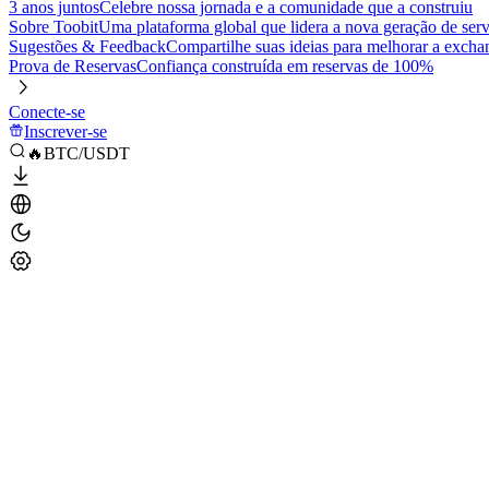
3 anos juntos
Celebre nossa jornada e a comunidade que a construiu
Sobre Toobit
Uma plataforma global que lidera a nova geração de serv
Sugestões & Feedback
Compartilhe suas ideias para melhorar a excha
Prova de Reservas
Confiança construída em reservas de 100%
Conecte-se
Inscrever-se
🔥BTC/USDT