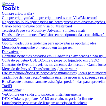
Compre criptografia
Compre criptografia
Compre criptomoedas com Visa/Mastercard
Negociação P2P
Negocie pelos melhores preços com diversas opções 
Cartão bancário
Pague com Visa ou Mastercard
Terceiros
Pague via MoonPay, Advcash, Simplex e mais
Depósito de criptomoeda
Depósitos entre criptomoedas, contabilizaçã
Mercados
Oportunidade
Siga a tendência para aproveitar as oportunidades
Mercados
Acompanhe o mercado em tempo real
Derivativos
Contratos perpétuos baseados em U
Contratos alavancados e não liq
Contrato perpétuo USDC
Contrato perpétuo liquidado em USDC
Contratos de Evento
Preveja os movimentos do mercado. Ganhe lucros
Mercado de Previsão
Transforme insights em valor
Lite Perpétuo
Métodos de negociação minimalistas, ideais para inician
Trading de demonstração
Nenhuma garantia necessária, adequada para
Bots
Execute automaticamente estratégias predefinidas para aproveita
TradFi
Transacionar
Ver
Compre ou venda criptomoedas instantaneamente
DEX +
Tokens populares Web3 on-chain, negocie facilmente
Launchpad
Acesse rotas de listagem antecipada de tokens