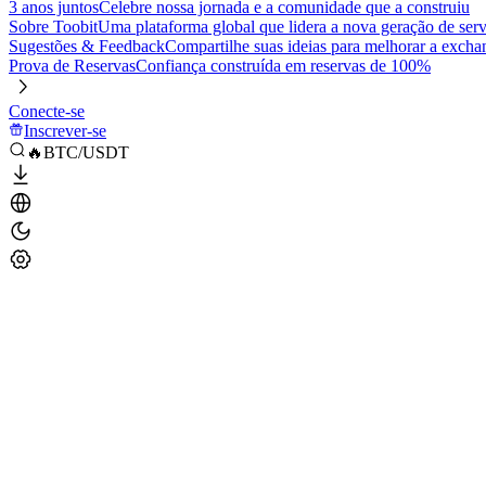
3 anos juntos
Celebre nossa jornada e a comunidade que a construiu
Sobre Toobit
Uma plataforma global que lidera a nova geração de serv
Sugestões & Feedback
Compartilhe suas ideias para melhorar a excha
Prova de Reservas
Confiança construída em reservas de 100%
Conecte-se
Inscrever-se
🔥BTC/USDT