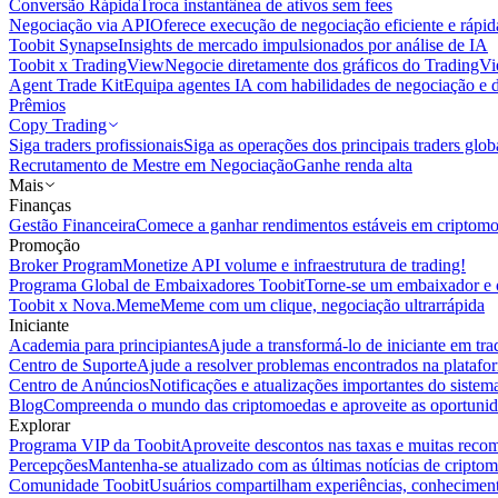
Conversão Rápida
Troca instantânea de ativos sem fees
Negociação via API
Oferece execução de negociação eficiente e rápi
Toobit Synapse
Insights de mercado impulsionados por análise de IA
Toobit x TradingView
Negocie diretamente dos gráficos do TradingV
Agent Trade Kit
Equipa agentes IA com habilidades de negociação e 
Prêmios
Copy Trading
Siga traders profissionais
Siga as operações dos principais traders glob
Recrutamento de Mestre em Negociação
Ganhe renda alta
Mais
Finanças
Gestão Financeira
Comece a ganhar rendimentos estáveis em criptom
Promoção
Broker Program
Monetize API volume e infraestrutura de trading!
Programa Global de Embaixadores Toobit
Torne-se um embaixador e o
Toobit x Nova.Meme
Meme com um clique, negociação ultrarrápida
Iniciante
Academia para principiantes
Ajude a transformá-lo de iniciante em trad
Centro de Suporte
Ajude a resolver problemas encontrados na platafo
Centro de Anúncios
Notificações e atualizações importantes do siste
Blog
Compreenda o mundo das criptomoedas e aproveite as oportunid
Explorar
Programa VIP da Toobit
Aproveite descontos nas taxas e muitas reco
Percepções
Mantenha-se atualizado com as últimas notícias de cripto
Comunidade Toobit
Usuários compartilham experiências, conheciment