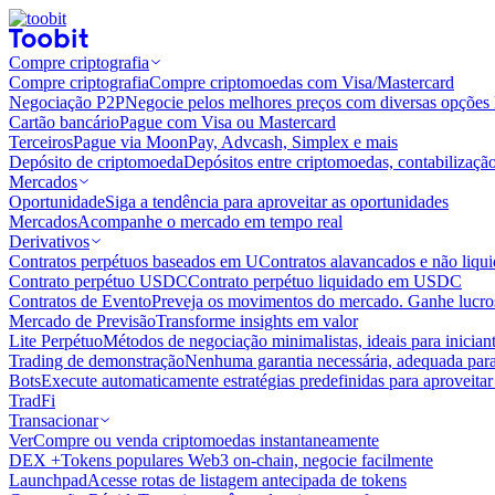
Compre criptografia
Compre criptografia
Compre criptomoedas com Visa/Mastercard
Negociação P2P
Negocie pelos melhores preços com diversas opções 
Cartão bancário
Pague com Visa ou Mastercard
Terceiros
Pague via MoonPay, Advcash, Simplex e mais
Depósito de criptomoeda
Depósitos entre criptomoedas, contabilizaçã
Mercados
Oportunidade
Siga a tendência para aproveitar as oportunidades
Mercados
Acompanhe o mercado em tempo real
Derivativos
Contratos perpétuos baseados em U
Contratos alavancados e não liq
Contrato perpétuo USDC
Contrato perpétuo liquidado em USDC
Contratos de Evento
Preveja os movimentos do mercado. Ganhe lucros
Mercado de Previsão
Transforme insights em valor
Lite Perpétuo
Métodos de negociação minimalistas, ideais para inician
Trading de demonstração
Nenhuma garantia necessária, adequada para
Bots
Execute automaticamente estratégias predefinidas para aproveita
TradFi
Transacionar
Ver
Compre ou venda criptomoedas instantaneamente
DEX +
Tokens populares Web3 on-chain, negocie facilmente
Launchpad
Acesse rotas de listagem antecipada de tokens