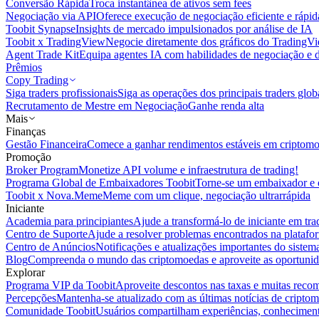
Conversão Rápida
Troca instantânea de ativos sem fees
Negociação via API
Oferece execução de negociação eficiente e rápi
Toobit Synapse
Insights de mercado impulsionados por análise de IA
Toobit x TradingView
Negocie diretamente dos gráficos do TradingV
Agent Trade Kit
Equipa agentes IA com habilidades de negociação e 
Prêmios
Copy Trading
Siga traders profissionais
Siga as operações dos principais traders glob
Recrutamento de Mestre em Negociação
Ganhe renda alta
Mais
Finanças
Gestão Financeira
Comece a ganhar rendimentos estáveis em criptom
Promoção
Broker Program
Monetize API volume e infraestrutura de trading!
Programa Global de Embaixadores Toobit
Torne-se um embaixador e o
Toobit x Nova.Meme
Meme com um clique, negociação ultrarrápida
Iniciante
Academia para principiantes
Ajude a transformá-lo de iniciante em trad
Centro de Suporte
Ajude a resolver problemas encontrados na platafo
Centro de Anúncios
Notificações e atualizações importantes do siste
Blog
Compreenda o mundo das criptomoedas e aproveite as oportunid
Explorar
Programa VIP da Toobit
Aproveite descontos nas taxas e muitas reco
Percepções
Mantenha-se atualizado com as últimas notícias de cripto
Comunidade Toobit
Usuários compartilham experiências, conheciment