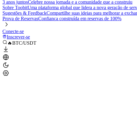
3 anos juntos
Celebre nossa jornada e a comunidade que a construiu
Sobre Toobit
Uma plataforma global que lidera a nova geração de serv
Sugestões & Feedback
Compartilhe suas ideias para melhorar a excha
Prova de Reservas
Confiança construída em reservas de 100%
Conecte-se
Inscrever-se
🔥BTC/USDT