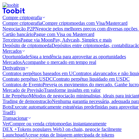
Compre criptografia
Compre criptografia
Compre criptomoedas com Visa/Mastercard
Negociação P2P
Negocie pelos melhores preços com diversas opções 
Cartão bancário
Pague com Visa ou Mastercard
Terceiros
Pague via MoonPay, Advcash, Simplex e mais
Depósito de criptomoeda
Depósitos entre criptomoedas, contabilizaçã
Mercados
Oportunidade
Siga a tendência para aproveitar as oportunidades
Mercados
Acompanhe o mercado em tempo real
Derivativos
Contratos perpétuos baseados em U
Contratos alavancados e não liq
Contrato perpétuo USDC
Contrato perpétuo liquidado em USDC
Contratos de Evento
Preveja os movimentos do mercado. Ganhe lucros
Mercado de Previsão
Transforme insights em valor
Lite Perpétuo
Métodos de negociação minimalistas, ideais para inician
Trading de demonstração
Nenhuma garantia necessária, adequada para
Bots
Execute automaticamente estratégias predefinidas para aproveita
TradFi
Transacionar
Ver
Compre ou venda criptomoedas instantaneamente
DEX +
Tokens populares Web3 on-chain, negocie facilmente
Launchpad
Acesse rotas de listagem antecipada de tokens