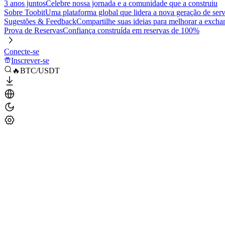
3 anos juntos
Celebre nossa jornada e a comunidade que a construiu
Sobre Toobit
Uma plataforma global que lidera a nova geração de serv
Sugestões & Feedback
Compartilhe suas ideias para melhorar a excha
Prova de Reservas
Confiança construída em reservas de 100%
Conecte-se
Inscrever-se
🔥BTC/USDT