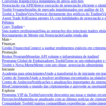
Conversão Rápida
Troca instantânea de ativos sem fees
Negociação via API
Oferece execução de negociação eficiente e rápi
Toobit Synapse
Insights de mercado impulsionados por análise de IA
Toobit x TradingView
Negocie diretamente dos gráficos do TradingV
Agent Trade Kit
Equipa agentes IA com habilidades de negociação e 
Prêmios
Copy Trading
Siga traders profissionais
Siga as operações dos principais traders glob
Recrutamento de Mestre em Negociação
Ganhe renda alta
Mais
Finanças
Gestão Financeira
Comece a ganhar rendimentos estáveis em criptom
Promoção
Broker Program
Monetize API volume e infraestrutura de trading!
Programa Global de Embaixadores Toobit
Torne-se um embaixador e o
Toobit x Nova.Meme
Meme com um clique, negociação ultrarrápida
Iniciante
Academia para principiantes
Ajude a transformá-lo de iniciante em trad
Centro de Suporte
Ajude a resolver problemas encontrados na platafo
Centro de Anúncios
Notificações e atualizações importantes do siste
Blog
Compreenda o mundo das criptomoedas e aproveite as oportunid
Explorar
Programa VIP da Toobit
Aproveite descontos nas taxas e muitas reco
Percepções
Mantenha-se atualizado com as últimas notícias de cripto
Comunidade Toobit
Usuários compartilham experiências, conheciment