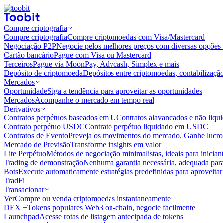
Compre criptografia
Compre criptografia
Compre criptomoedas com Visa/Mastercard
Negociação P2P
Negocie pelos melhores preços com diversas opções 
Cartão bancário
Pague com Visa ou Mastercard
Terceiros
Pague via MoonPay, Advcash, Simplex e mais
Depósito de criptomoeda
Depósitos entre criptomoedas, contabilizaçã
Mercados
Oportunidade
Siga a tendência para aproveitar as oportunidades
Mercados
Acompanhe o mercado em tempo real
Derivativos
Contratos perpétuos baseados em U
Contratos alavancados e não liq
Contrato perpétuo USDC
Contrato perpétuo liquidado em USDC
Contratos de Evento
Preveja os movimentos do mercado. Ganhe lucros
Mercado de Previsão
Transforme insights em valor
Lite Perpétuo
Métodos de negociação minimalistas, ideais para inician
Trading de demonstração
Nenhuma garantia necessária, adequada para
Bots
Execute automaticamente estratégias predefinidas para aproveita
TradFi
Transacionar
Ver
Compre ou venda criptomoedas instantaneamente
DEX +
Tokens populares Web3 on-chain, negocie facilmente
Launchpad
Acesse rotas de listagem antecipada de tokens