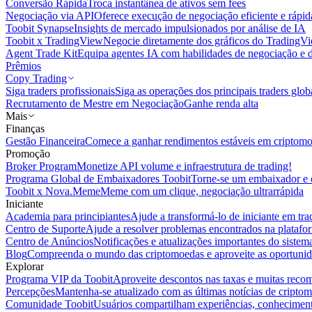
Conversão Rápida
Troca instantânea de ativos sem fees
Negociação via API
Oferece execução de negociação eficiente e rápi
Toobit Synapse
Insights de mercado impulsionados por análise de IA
Toobit x TradingView
Negocie diretamente dos gráficos do TradingV
Agent Trade Kit
Equipa agentes IA com habilidades de negociação e 
Prêmios
Copy Trading
Siga traders profissionais
Siga as operações dos principais traders glob
Recrutamento de Mestre em Negociação
Ganhe renda alta
Mais
Finanças
Gestão Financeira
Comece a ganhar rendimentos estáveis em criptom
Promoção
Broker Program
Monetize API volume e infraestrutura de trading!
Programa Global de Embaixadores Toobit
Torne-se um embaixador e o
Toobit x Nova.Meme
Meme com um clique, negociação ultrarrápida
Iniciante
Academia para principiantes
Ajude a transformá-lo de iniciante em trad
Centro de Suporte
Ajude a resolver problemas encontrados na platafo
Centro de Anúncios
Notificações e atualizações importantes do siste
Blog
Compreenda o mundo das criptomoedas e aproveite as oportunid
Explorar
Programa VIP da Toobit
Aproveite descontos nas taxas e muitas reco
Percepções
Mantenha-se atualizado com as últimas notícias de cripto
Comunidade Toobit
Usuários compartilham experiências, conheciment