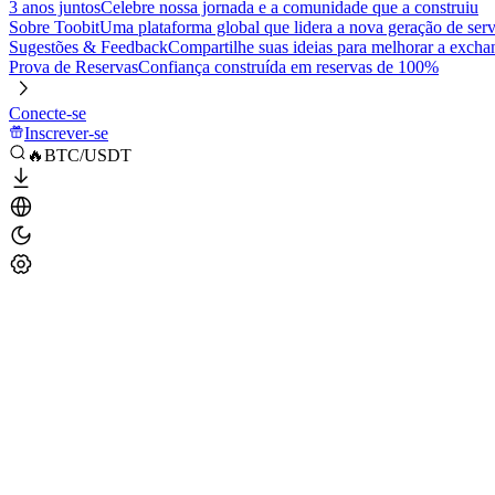
3 anos juntos
Celebre nossa jornada e a comunidade que a construiu
Sobre Toobit
Uma plataforma global que lidera a nova geração de serv
Sugestões & Feedback
Compartilhe suas ideias para melhorar a excha
Prova de Reservas
Confiança construída em reservas de 100%
Conecte-se
Inscrever-se
🔥BTC/USDT