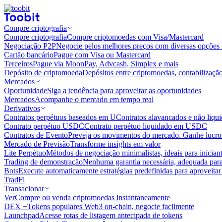
Compre criptografia
Compre criptografia
Compre criptomoedas com Visa/Mastercard
Negociação P2P
Negocie pelos melhores preços com diversas opções 
Cartão bancário
Pague com Visa ou Mastercard
Terceiros
Pague via MoonPay, Advcash, Simplex e mais
Depósito de criptomoeda
Depósitos entre criptomoedas, contabilizaçã
Mercados
Oportunidade
Siga a tendência para aproveitar as oportunidades
Mercados
Acompanhe o mercado em tempo real
Derivativos
Contratos perpétuos baseados em U
Contratos alavancados e não liq
Contrato perpétuo USDC
Contrato perpétuo liquidado em USDC
Contratos de Evento
Preveja os movimentos do mercado. Ganhe lucros
Mercado de Previsão
Transforme insights em valor
Lite Perpétuo
Métodos de negociação minimalistas, ideais para inician
Trading de demonstração
Nenhuma garantia necessária, adequada para
Bots
Execute automaticamente estratégias predefinidas para aproveita
TradFi
Transacionar
Ver
Compre ou venda criptomoedas instantaneamente
DEX +
Tokens populares Web3 on-chain, negocie facilmente
Launchpad
Acesse rotas de listagem antecipada de tokens