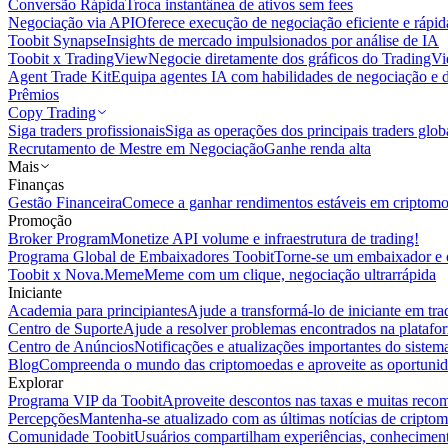
Conversão Rápida
Troca instantânea de ativos sem fees
Negociação via API
Oferece execução de negociação eficiente e rápi
Toobit Synapse
Insights de mercado impulsionados por análise de IA
Toobit x TradingView
Negocie diretamente dos gráficos do TradingV
Agent Trade Kit
Equipa agentes IA com habilidades de negociação e 
Prêmios
Copy Trading
Siga traders profissionais
Siga as operações dos principais traders glob
Recrutamento de Mestre em Negociação
Ganhe renda alta
Mais
Finanças
Gestão Financeira
Comece a ganhar rendimentos estáveis em criptom
Promoção
Broker Program
Monetize API volume e infraestrutura de trading!
Programa Global de Embaixadores Toobit
Torne-se um embaixador e o
Toobit x Nova.Meme
Meme com um clique, negociação ultrarrápida
Iniciante
Academia para principiantes
Ajude a transformá-lo de iniciante em trad
Centro de Suporte
Ajude a resolver problemas encontrados na platafo
Centro de Anúncios
Notificações e atualizações importantes do siste
Blog
Compreenda o mundo das criptomoedas e aproveite as oportunid
Explorar
Programa VIP da Toobit
Aproveite descontos nas taxas e muitas reco
Percepções
Mantenha-se atualizado com as últimas notícias de cripto
Comunidade Toobit
Usuários compartilham experiências, conheciment