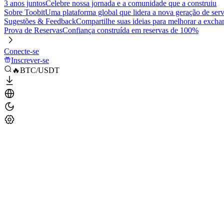
3 anos juntos
Celebre nossa jornada e a comunidade que a construiu
Sobre Toobit
Uma plataforma global que lidera a nova geração de serv
Sugestões & Feedback
Compartilhe suas ideias para melhorar a excha
Prova de Reservas
Confiança construída em reservas de 100%
Conecte-se
Inscrever-se
🔥BTC/USDT