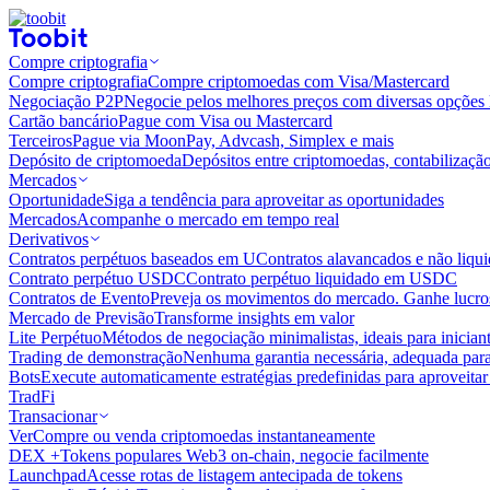
Compre criptografia
Compre criptografia
Compre criptomoedas com Visa/Mastercard
Negociação P2P
Negocie pelos melhores preços com diversas opções 
Cartão bancário
Pague com Visa ou Mastercard
Terceiros
Pague via MoonPay, Advcash, Simplex e mais
Depósito de criptomoeda
Depósitos entre criptomoedas, contabilizaçã
Mercados
Oportunidade
Siga a tendência para aproveitar as oportunidades
Mercados
Acompanhe o mercado em tempo real
Derivativos
Contratos perpétuos baseados em U
Contratos alavancados e não liq
Contrato perpétuo USDC
Contrato perpétuo liquidado em USDC
Contratos de Evento
Preveja os movimentos do mercado. Ganhe lucros
Mercado de Previsão
Transforme insights em valor
Lite Perpétuo
Métodos de negociação minimalistas, ideais para inician
Trading de demonstração
Nenhuma garantia necessária, adequada para
Bots
Execute automaticamente estratégias predefinidas para aproveita
TradFi
Transacionar
Ver
Compre ou venda criptomoedas instantaneamente
DEX +
Tokens populares Web3 on-chain, negocie facilmente
Launchpad
Acesse rotas de listagem antecipada de tokens