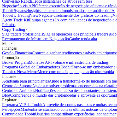
Conversão Rápida
Troca instantânea de ativos sem fees
Negociação via API
Oferece execução de negociação eficiente e rápi
Toobit Synapse
Insights de mercado impulsionados por análise de IA
Toobit x TradingView
Negocie diretamente dos gráficos do TradingV
Agent Trade Kit
Equipa agentes IA com habilidades de negociação e 
Prêmios
Copy Trading
Siga traders profissionais
Siga as operações dos principais traders glob
Recrutamento de Mestre em Negociação
Ganhe renda alta
Mais
Finanças
Gestão Financeira
Comece a ganhar rendimentos estáveis em criptom
Promoção
Broker Program
Monetize API volume e infraestrutura de trading!
Programa Global de Embaixadores Toobit
Torne-se um embaixador e o
Toobit x Nova.Meme
Meme com um clique, negociação ultrarrápida
Iniciante
Academia para principiantes
Ajude a transformá-lo de iniciante em trad
Centro de Suporte
Ajude a resolver problemas encontrados na platafo
Centro de Anúncios
Notificações e atualizações importantes do siste
Blog
Compreenda o mundo das criptomoedas e aproveite as oportunid
Explorar
Programa VIP da Toobit
Aproveite descontos nas taxas e muitas reco
Percepções
Mantenha-se atualizado com as últimas notícias de cripto
Comunidade Toobit
Usuários compartilham experiências, conheciment