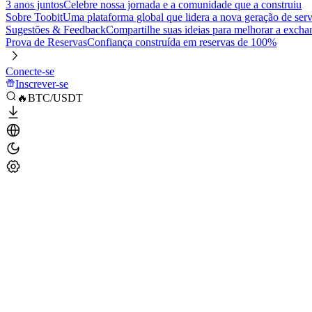
3 anos juntos
Celebre nossa jornada e a comunidade que a construiu
Sobre Toobit
Uma plataforma global que lidera a nova geração de serv
Sugestões & Feedback
Compartilhe suas ideias para melhorar a excha
Prova de Reservas
Confiança construída em reservas de 100%
Conecte-se
Inscrever-se
🔥BTC/USDT