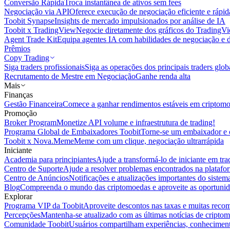
Conversão Rápida
Troca instantânea de ativos sem fees
Negociação via API
Oferece execução de negociação eficiente e rápi
Toobit Synapse
Insights de mercado impulsionados por análise de IA
Toobit x TradingView
Negocie diretamente dos gráficos do TradingV
Agent Trade Kit
Equipa agentes IA com habilidades de negociação e 
Prêmios
Copy Trading
Siga traders profissionais
Siga as operações dos principais traders glob
Recrutamento de Mestre em Negociação
Ganhe renda alta
Mais
Finanças
Gestão Financeira
Comece a ganhar rendimentos estáveis em criptom
Promoção
Broker Program
Monetize API volume e infraestrutura de trading!
Programa Global de Embaixadores Toobit
Torne-se um embaixador e o
Toobit x Nova.Meme
Meme com um clique, negociação ultrarrápida
Iniciante
Academia para principiantes
Ajude a transformá-lo de iniciante em trad
Centro de Suporte
Ajude a resolver problemas encontrados na platafo
Centro de Anúncios
Notificações e atualizações importantes do siste
Blog
Compreenda o mundo das criptomoedas e aproveite as oportunid
Explorar
Programa VIP da Toobit
Aproveite descontos nas taxas e muitas reco
Percepções
Mantenha-se atualizado com as últimas notícias de cripto
Comunidade Toobit
Usuários compartilham experiências, conheciment