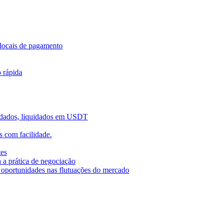
locais de pagamento
o rápida
uidados, liquidados em USDT
 com facilidade.
tes
 a prática de negociação
r oportunidades nas flutuações do mercado