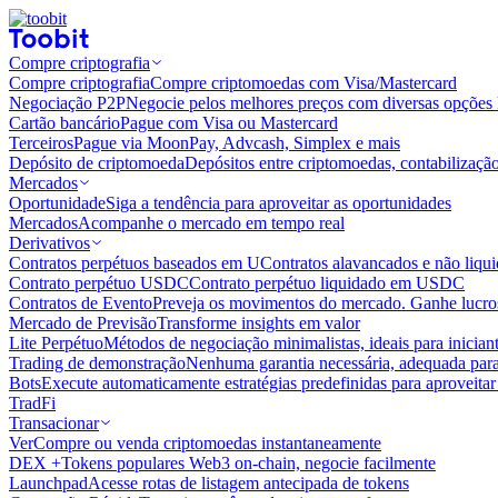
Compre criptografia
Compre criptografia
Compre criptomoedas com Visa/Mastercard
Negociação P2P
Negocie pelos melhores preços com diversas opções 
Cartão bancário
Pague com Visa ou Mastercard
Terceiros
Pague via MoonPay, Advcash, Simplex e mais
Depósito de criptomoeda
Depósitos entre criptomoedas, contabilizaçã
Mercados
Oportunidade
Siga a tendência para aproveitar as oportunidades
Mercados
Acompanhe o mercado em tempo real
Derivativos
Contratos perpétuos baseados em U
Contratos alavancados e não liq
Contrato perpétuo USDC
Contrato perpétuo liquidado em USDC
Contratos de Evento
Preveja os movimentos do mercado. Ganhe lucros
Mercado de Previsão
Transforme insights em valor
Lite Perpétuo
Métodos de negociação minimalistas, ideais para inician
Trading de demonstração
Nenhuma garantia necessária, adequada para
Bots
Execute automaticamente estratégias predefinidas para aproveita
TradFi
Transacionar
Ver
Compre ou venda criptomoedas instantaneamente
DEX +
Tokens populares Web3 on-chain, negocie facilmente
Launchpad
Acesse rotas de listagem antecipada de tokens