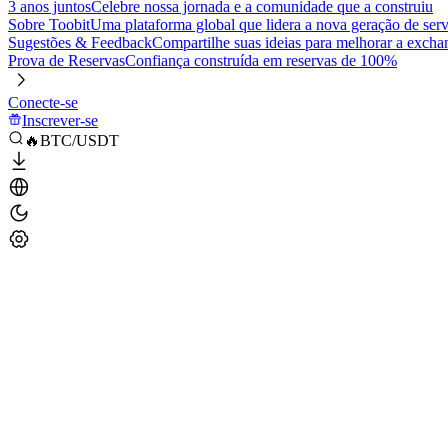
3 anos juntos
Celebre nossa jornada e a comunidade que a construiu
Sobre Toobit
Uma plataforma global que lidera a nova geração de serv
Sugestões & Feedback
Compartilhe suas ideias para melhorar a excha
Prova de Reservas
Confiança construída em reservas de 100%
Conecte-se
Inscrever-se
🔥BTC/USDT