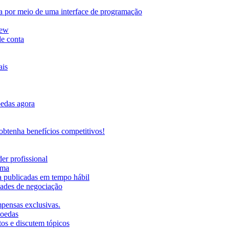
da por meio de uma interface de programação
iew
de conta
ais
oedas agora
btenha benefícios competitivos!
er profissional
rma
ma publicadas em tempo hábil
ades de negociação
mpensas exclusivas.
moedas
os e discutem tópicos