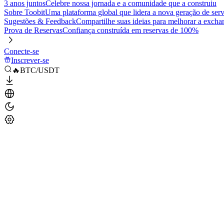
3 anos juntos
Celebre nossa jornada e a comunidade que a construiu
Sobre Toobit
Uma plataforma global que lidera a nova geração de serv
Sugestões & Feedback
Compartilhe suas ideias para melhorar a excha
Prova de Reservas
Confiança construída em reservas de 100%
Conecte-se
Inscrever-se
🔥BTC/USDT