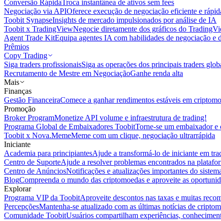
Conversão Rápida
Troca instantânea de ativos sem fees
Negociação via API
Oferece execução de negociação eficiente e rápi
Toobit Synapse
Insights de mercado impulsionados por análise de IA
Toobit x TradingView
Negocie diretamente dos gráficos do TradingV
Agent Trade Kit
Equipa agentes IA com habilidades de negociação e 
Prêmios
Copy Trading
Siga traders profissionais
Siga as operações dos principais traders glob
Recrutamento de Mestre em Negociação
Ganhe renda alta
Mais
Finanças
Gestão Financeira
Comece a ganhar rendimentos estáveis em criptom
Promoção
Broker Program
Monetize API volume e infraestrutura de trading!
Programa Global de Embaixadores Toobit
Torne-se um embaixador e o
Toobit x Nova.Meme
Meme com um clique, negociação ultrarrápida
Iniciante
Academia para principiantes
Ajude a transformá-lo de iniciante em trad
Centro de Suporte
Ajude a resolver problemas encontrados na platafo
Centro de Anúncios
Notificações e atualizações importantes do siste
Blog
Compreenda o mundo das criptomoedas e aproveite as oportunid
Explorar
Programa VIP da Toobit
Aproveite descontos nas taxas e muitas reco
Percepções
Mantenha-se atualizado com as últimas notícias de cripto
Comunidade Toobit
Usuários compartilham experiências, conheciment