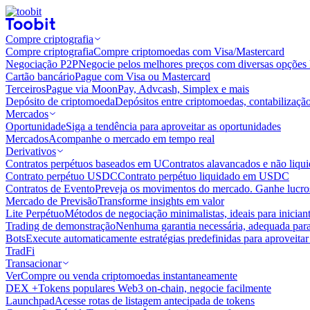
Compre criptografia
Compre criptografia
Compre criptomoedas com Visa/Mastercard
Negociação P2P
Negocie pelos melhores preços com diversas opções 
Cartão bancário
Pague com Visa ou Mastercard
Terceiros
Pague via MoonPay, Advcash, Simplex e mais
Depósito de criptomoeda
Depósitos entre criptomoedas, contabilizaçã
Mercados
Oportunidade
Siga a tendência para aproveitar as oportunidades
Mercados
Acompanhe o mercado em tempo real
Derivativos
Contratos perpétuos baseados em U
Contratos alavancados e não liq
Contrato perpétuo USDC
Contrato perpétuo liquidado em USDC
Contratos de Evento
Preveja os movimentos do mercado. Ganhe lucros
Mercado de Previsão
Transforme insights em valor
Lite Perpétuo
Métodos de negociação minimalistas, ideais para inician
Trading de demonstração
Nenhuma garantia necessária, adequada para
Bots
Execute automaticamente estratégias predefinidas para aproveita
TradFi
Transacionar
Ver
Compre ou venda criptomoedas instantaneamente
DEX +
Tokens populares Web3 on-chain, negocie facilmente
Launchpad
Acesse rotas de listagem antecipada de tokens