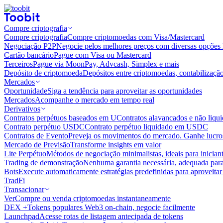
Compre criptografia
Compre criptografia
Compre criptomoedas com Visa/Mastercard
Negociação P2P
Negocie pelos melhores preços com diversas opções 
Cartão bancário
Pague com Visa ou Mastercard
Terceiros
Pague via MoonPay, Advcash, Simplex e mais
Depósito de criptomoeda
Depósitos entre criptomoedas, contabilizaçã
Mercados
Oportunidade
Siga a tendência para aproveitar as oportunidades
Mercados
Acompanhe o mercado em tempo real
Derivativos
Contratos perpétuos baseados em U
Contratos alavancados e não liq
Contrato perpétuo USDC
Contrato perpétuo liquidado em USDC
Contratos de Evento
Preveja os movimentos do mercado. Ganhe lucros
Mercado de Previsão
Transforme insights em valor
Lite Perpétuo
Métodos de negociação minimalistas, ideais para inician
Trading de demonstração
Nenhuma garantia necessária, adequada para
Bots
Execute automaticamente estratégias predefinidas para aproveita
TradFi
Transacionar
Ver
Compre ou venda criptomoedas instantaneamente
DEX +
Tokens populares Web3 on-chain, negocie facilmente
Launchpad
Acesse rotas de listagem antecipada de tokens