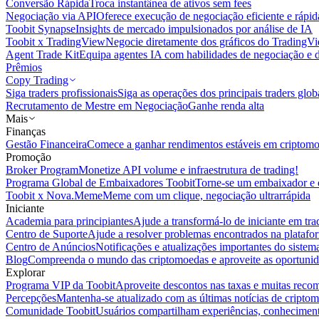
Conversão Rápida
Troca instantânea de ativos sem fees
Negociação via API
Oferece execução de negociação eficiente e rápi
Toobit Synapse
Insights de mercado impulsionados por análise de IA
Toobit x TradingView
Negocie diretamente dos gráficos do TradingV
Agent Trade Kit
Equipa agentes IA com habilidades de negociação e 
Prêmios
Copy Trading
Siga traders profissionais
Siga as operações dos principais traders glob
Recrutamento de Mestre em Negociação
Ganhe renda alta
Mais
Finanças
Gestão Financeira
Comece a ganhar rendimentos estáveis em criptom
Promoção
Broker Program
Monetize API volume e infraestrutura de trading!
Programa Global de Embaixadores Toobit
Torne-se um embaixador e o
Toobit x Nova.Meme
Meme com um clique, negociação ultrarrápida
Iniciante
Academia para principiantes
Ajude a transformá-lo de iniciante em trad
Centro de Suporte
Ajude a resolver problemas encontrados na platafo
Centro de Anúncios
Notificações e atualizações importantes do siste
Blog
Compreenda o mundo das criptomoedas e aproveite as oportunid
Explorar
Programa VIP da Toobit
Aproveite descontos nas taxas e muitas reco
Percepções
Mantenha-se atualizado com as últimas notícias de cripto
Comunidade Toobit
Usuários compartilham experiências, conheciment