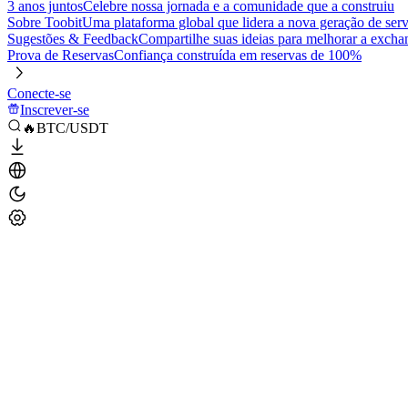
3 anos juntos
Celebre nossa jornada e a comunidade que a construiu
Sobre Toobit
Uma plataforma global que lidera a nova geração de serv
Sugestões & Feedback
Compartilhe suas ideias para melhorar a excha
Prova de Reservas
Confiança construída em reservas de 100%
Conecte-se
Inscrever-se
🔥BTC/USDT