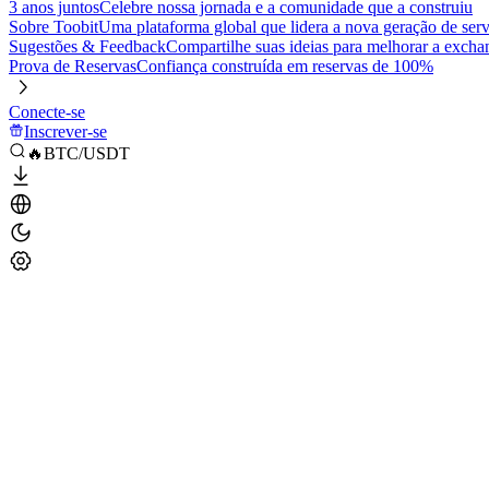
3 anos juntos
Celebre nossa jornada e a comunidade que a construiu
Sobre Toobit
Uma plataforma global que lidera a nova geração de serv
Sugestões & Feedback
Compartilhe suas ideias para melhorar a excha
Prova de Reservas
Confiança construída em reservas de 100%
Conecte-se
Inscrever-se
🔥BTC/USDT