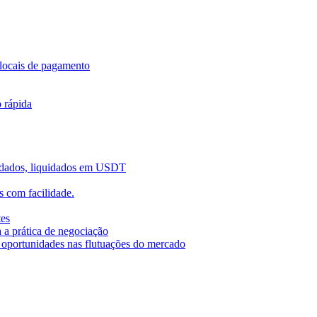
locais de pagamento
o rápida
uidados, liquidados em USDT
 com facilidade.
tes
 a prática de negociação
r oportunidades nas flutuações do mercado