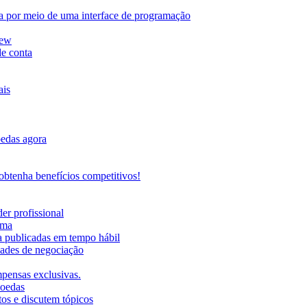
da por meio de uma interface de programação
iew
de conta
ais
oedas agora
btenha benefícios competitivos!
er profissional
rma
ma publicadas em tempo hábil
ades de negociação
mpensas exclusivas.
moedas
os e discutem tópicos