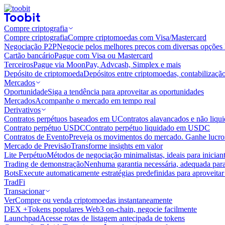
Compre criptografia
Compre criptografia
Compre criptomoedas com Visa/Mastercard
Negociação P2P
Negocie pelos melhores preços com diversas opções 
Cartão bancário
Pague com Visa ou Mastercard
Terceiros
Pague via MoonPay, Advcash, Simplex e mais
Depósito de criptomoeda
Depósitos entre criptomoedas, contabilizaçã
Mercados
Oportunidade
Siga a tendência para aproveitar as oportunidades
Mercados
Acompanhe o mercado em tempo real
Derivativos
Contratos perpétuos baseados em U
Contratos alavancados e não liq
Contrato perpétuo USDC
Contrato perpétuo liquidado em USDC
Contratos de Evento
Preveja os movimentos do mercado. Ganhe lucros
Mercado de Previsão
Transforme insights em valor
Lite Perpétuo
Métodos de negociação minimalistas, ideais para inician
Trading de demonstração
Nenhuma garantia necessária, adequada para
Bots
Execute automaticamente estratégias predefinidas para aproveita
TradFi
Transacionar
Ver
Compre ou venda criptomoedas instantaneamente
DEX +
Tokens populares Web3 on-chain, negocie facilmente
Launchpad
Acesse rotas de listagem antecipada de tokens