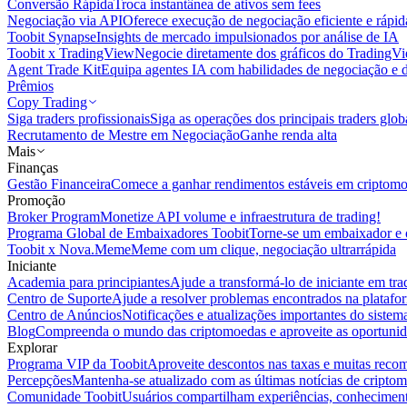
Conversão Rápida
Troca instantânea de ativos sem fees
Negociação via API
Oferece execução de negociação eficiente e rápi
Toobit Synapse
Insights de mercado impulsionados por análise de IA
Toobit x TradingView
Negocie diretamente dos gráficos do TradingV
Agent Trade Kit
Equipa agentes IA com habilidades de negociação e 
Prêmios
Copy Trading
Siga traders profissionais
Siga as operações dos principais traders glob
Recrutamento de Mestre em Negociação
Ganhe renda alta
Mais
Finanças
Gestão Financeira
Comece a ganhar rendimentos estáveis em criptom
Promoção
Broker Program
Monetize API volume e infraestrutura de trading!
Programa Global de Embaixadores Toobit
Torne-se um embaixador e o
Toobit x Nova.Meme
Meme com um clique, negociação ultrarrápida
Iniciante
Academia para principiantes
Ajude a transformá-lo de iniciante em trad
Centro de Suporte
Ajude a resolver problemas encontrados na platafo
Centro de Anúncios
Notificações e atualizações importantes do siste
Blog
Compreenda o mundo das criptomoedas e aproveite as oportunid
Explorar
Programa VIP da Toobit
Aproveite descontos nas taxas e muitas reco
Percepções
Mantenha-se atualizado com as últimas notícias de cripto
Comunidade Toobit
Usuários compartilham experiências, conheciment