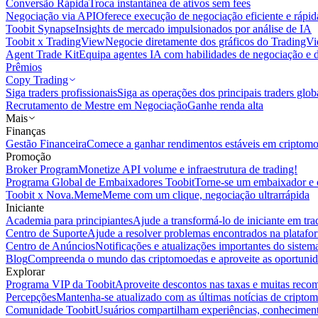
Conversão Rápida
Troca instantânea de ativos sem fees
Negociação via API
Oferece execução de negociação eficiente e rápi
Toobit Synapse
Insights de mercado impulsionados por análise de IA
Toobit x TradingView
Negocie diretamente dos gráficos do TradingV
Agent Trade Kit
Equipa agentes IA com habilidades de negociação e 
Prêmios
Copy Trading
Siga traders profissionais
Siga as operações dos principais traders glob
Recrutamento de Mestre em Negociação
Ganhe renda alta
Mais
Finanças
Gestão Financeira
Comece a ganhar rendimentos estáveis em criptom
Promoção
Broker Program
Monetize API volume e infraestrutura de trading!
Programa Global de Embaixadores Toobit
Torne-se um embaixador e o
Toobit x Nova.Meme
Meme com um clique, negociação ultrarrápida
Iniciante
Academia para principiantes
Ajude a transformá-lo de iniciante em trad
Centro de Suporte
Ajude a resolver problemas encontrados na platafo
Centro de Anúncios
Notificações e atualizações importantes do siste
Blog
Compreenda o mundo das criptomoedas e aproveite as oportunid
Explorar
Programa VIP da Toobit
Aproveite descontos nas taxas e muitas reco
Percepções
Mantenha-se atualizado com as últimas notícias de cripto
Comunidade Toobit
Usuários compartilham experiências, conheciment