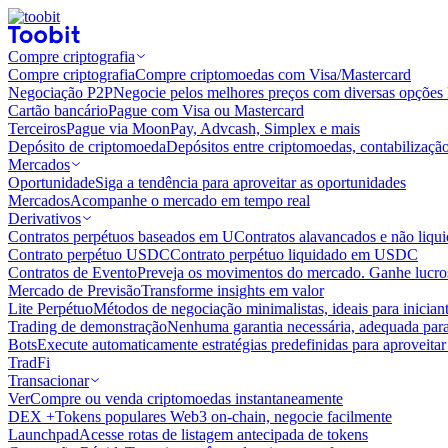
Compre criptografia
Compre criptografia
Compre criptomoedas com Visa/Mastercard
Negociação P2P
Negocie pelos melhores preços com diversas opções 
Cartão bancário
Pague com Visa ou Mastercard
Terceiros
Pague via MoonPay, Advcash, Simplex e mais
Depósito de criptomoeda
Depósitos entre criptomoedas, contabilizaçã
Mercados
Oportunidade
Siga a tendência para aproveitar as oportunidades
Mercados
Acompanhe o mercado em tempo real
Derivativos
Contratos perpétuos baseados em U
Contratos alavancados e não liq
Contrato perpétuo USDC
Contrato perpétuo liquidado em USDC
Contratos de Evento
Preveja os movimentos do mercado. Ganhe lucros
Mercado de Previsão
Transforme insights em valor
Lite Perpétuo
Métodos de negociação minimalistas, ideais para inician
Trading de demonstração
Nenhuma garantia necessária, adequada para
Bots
Execute automaticamente estratégias predefinidas para aproveita
TradFi
Transacionar
Ver
Compre ou venda criptomoedas instantaneamente
DEX +
Tokens populares Web3 on-chain, negocie facilmente
Launchpad
Acesse rotas de listagem antecipada de tokens