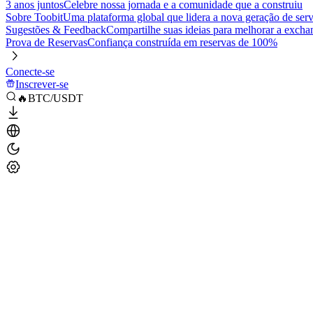
3 anos juntos
Celebre nossa jornada e a comunidade que a construiu
Sobre Toobit
Uma plataforma global que lidera a nova geração de serv
Sugestões & Feedback
Compartilhe suas ideias para melhorar a excha
Prova de Reservas
Confiança construída em reservas de 100%
Conecte-se
Inscrever-se
🔥BTC/USDT