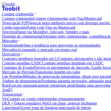
Compre criptografia
Compre criptografia
Compre criptomoedas com Visa/Mastercard
Negociação P2P
Negocie pelos melhores preços com diversas opções 
Cartão bancário
Pague com Visa ou Mastercard
Terceiros
Pague via MoonPay, Advcash, Simplex e mais
Depósito de criptomoeda
Depósitos entre criptomoedas, contabilizaçã
Mercados
Oportunidade
Siga a tendência para aproveitar as oportunidades
Mercados
Acompanhe o mercado em tempo real
Derivativos
Contratos perpétuos baseados em U
Contratos alavancados e não liq
Contrato perpétuo USDC
Contrato perpétuo liquidado em USDC
Contratos de Evento
Preveja os movimentos do mercado. Ganhe lucros
Mercado de Previsão
Transforme insights em valor
Lite Perpétuo
Métodos de negociação minimalistas, ideais para inician
Trading de demonstração
Nenhuma garantia necessária, adequada para
Bots
Execute automaticamente estratégias predefinidas para aproveita
TradFi
Transacionar
Ver
Compre ou venda criptomoedas instantaneamente
DEX +
Tokens populares Web3 on-chain, negocie facilmente
Launchpad
Acesse rotas de listagem antecipada de tokens