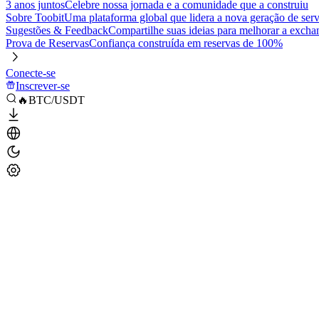
3 anos juntos
Celebre nossa jornada e a comunidade que a construiu
Sobre Toobit
Uma plataforma global que lidera a nova geração de serv
Sugestões & Feedback
Compartilhe suas ideias para melhorar a excha
Prova de Reservas
Confiança construída em reservas de 100%
Conecte-se
Inscrever-se
🔥BTC/USDT