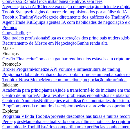
Conversão Rápida
Troca instantânea de ativos sem fees
Negociação via API
Oferece execução de negociação eficiente e rápi
Toobit Synapse
Insights de mercado impulsionados por análise de IA
Toobit x TradingView
Negocie diretamente dos gráficos do TradingV
Agent Trade Kit
Equipa agentes IA com habilidades de negociação e 
Prêmios
Copy Trading
Siga traders profissionais
Siga as operações dos principais traders glob
Recrutamento de Mestre em Negociação
Ganhe renda alta
Mais
Finanças
Gestão Financeira
Comece a ganhar rendimentos estáveis em criptom
Promoção
Broker Program
Monetize API volume e infraestrutura de trading!
Programa Global de Embaixadores Toobit
Torne-se um embaixador e o
Toobit x Nova.Meme
Meme com um clique, negociação ultrarrápida
Iniciante
Academia para principiantes
Ajude a transformá-lo de iniciante em trad
Centro de Suporte
Ajude a resolver problemas encontrados na platafo
Centro de Anúncios
Notificações e atualizações importantes do siste
Blog
Compreenda o mundo das criptomoedas e aproveite as oportunid
Explorar
Programa VIP da Toobit
Aproveite descontos nas taxas e muitas reco
Percepções
Mantenha-se atualizado com as últimas notícias de cripto
Comunidade Toobit
Usuários compartilham experiências, conheciment