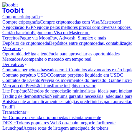
Compre criptografia
Compre criptografia
Compre criptomoedas com Visa/Mastercard
Negociação P2P
Negocie pelos melhores preços com diversas opções 
Cartão bancário
Pague com Visa ou Mastercard
Terceiros
Pague via MoonPay, Advcash, Simplex e mais
Depósito de criptomoeda
Depósitos entre criptomoedas, contabilizaçã
Mercados
Oportunidade
Siga a tendência para aproveitar as oportunidades
Mercados
Acompanhe o mercado em tempo real
Derivativos
Contratos perpétuos baseados em U
Contratos alavancados e não liq
Contrato perpétuo USDC
Contrato perpétuo liquidado em USDC
Contratos de Evento
Preveja os movimentos do mercado. Ganhe lucros
Mercado de Previsão
Transforme insights em valor
Lite Perpétuo
Métodos de negociação minimalistas, ideais para inician
Trading de demonstração
Nenhuma garantia necessária, adequada para
Bots
Execute automaticamente estratégias predefinidas para aproveita
TradFi
Transacionar
Ver
Compre ou venda criptomoedas instantaneamente
DEX +
Tokens populares Web3 on-chain, negocie facilmente
Launchpad
Acesse rotas de listagem antecipada de tokens