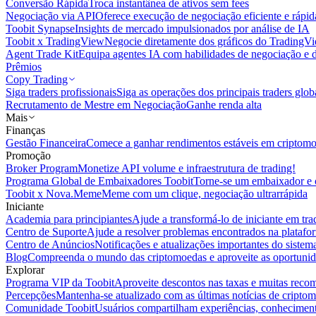
Conversão Rápida
Troca instantânea de ativos sem fees
Negociação via API
Oferece execução de negociação eficiente e rápi
Toobit Synapse
Insights de mercado impulsionados por análise de IA
Toobit x TradingView
Negocie diretamente dos gráficos do TradingV
Agent Trade Kit
Equipa agentes IA com habilidades de negociação e 
Prêmios
Copy Trading
Siga traders profissionais
Siga as operações dos principais traders glob
Recrutamento de Mestre em Negociação
Ganhe renda alta
Mais
Finanças
Gestão Financeira
Comece a ganhar rendimentos estáveis em criptom
Promoção
Broker Program
Monetize API volume e infraestrutura de trading!
Programa Global de Embaixadores Toobit
Torne-se um embaixador e o
Toobit x Nova.Meme
Meme com um clique, negociação ultrarrápida
Iniciante
Academia para principiantes
Ajude a transformá-lo de iniciante em trad
Centro de Suporte
Ajude a resolver problemas encontrados na platafo
Centro de Anúncios
Notificações e atualizações importantes do siste
Blog
Compreenda o mundo das criptomoedas e aproveite as oportunid
Explorar
Programa VIP da Toobit
Aproveite descontos nas taxas e muitas reco
Percepções
Mantenha-se atualizado com as últimas notícias de cripto
Comunidade Toobit
Usuários compartilham experiências, conheciment