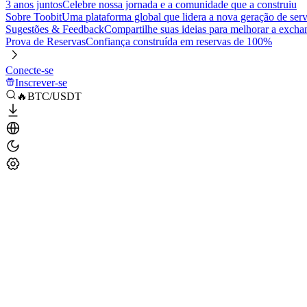
3 anos juntos
Celebre nossa jornada e a comunidade que a construiu
Sobre Toobit
Uma plataforma global que lidera a nova geração de serv
Sugestões & Feedback
Compartilhe suas ideias para melhorar a excha
Prova de Reservas
Confiança construída em reservas de 100%
Conecte-se
Inscrever-se
🔥BTC/USDT