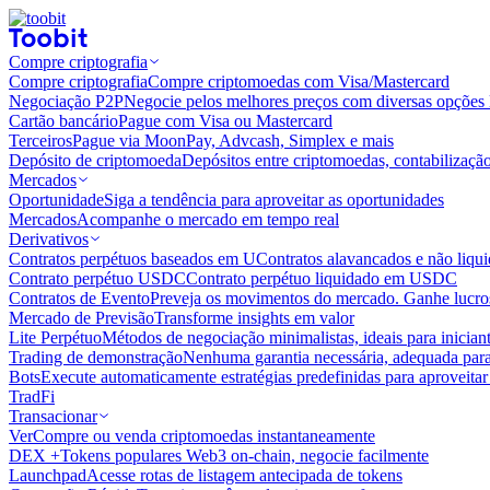
Compre criptografia
Compre criptografia
Compre criptomoedas com Visa/Mastercard
Negociação P2P
Negocie pelos melhores preços com diversas opções 
Cartão bancário
Pague com Visa ou Mastercard
Terceiros
Pague via MoonPay, Advcash, Simplex e mais
Depósito de criptomoeda
Depósitos entre criptomoedas, contabilizaçã
Mercados
Oportunidade
Siga a tendência para aproveitar as oportunidades
Mercados
Acompanhe o mercado em tempo real
Derivativos
Contratos perpétuos baseados em U
Contratos alavancados e não liq
Contrato perpétuo USDC
Contrato perpétuo liquidado em USDC
Contratos de Evento
Preveja os movimentos do mercado. Ganhe lucros
Mercado de Previsão
Transforme insights em valor
Lite Perpétuo
Métodos de negociação minimalistas, ideais para inician
Trading de demonstração
Nenhuma garantia necessária, adequada para
Bots
Execute automaticamente estratégias predefinidas para aproveita
TradFi
Transacionar
Ver
Compre ou venda criptomoedas instantaneamente
DEX +
Tokens populares Web3 on-chain, negocie facilmente
Launchpad
Acesse rotas de listagem antecipada de tokens