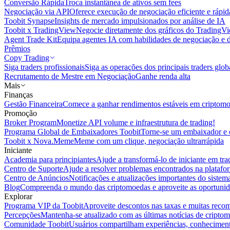
Conversão Rápida
Troca instantânea de ativos sem fees
Negociação via API
Oferece execução de negociação eficiente e rápi
Toobit Synapse
Insights de mercado impulsionados por análise de IA
Toobit x TradingView
Negocie diretamente dos gráficos do TradingV
Agent Trade Kit
Equipa agentes IA com habilidades de negociação e 
Prêmios
Copy Trading
Siga traders profissionais
Siga as operações dos principais traders glob
Recrutamento de Mestre em Negociação
Ganhe renda alta
Mais
Finanças
Gestão Financeira
Comece a ganhar rendimentos estáveis em criptom
Promoção
Broker Program
Monetize API volume e infraestrutura de trading!
Programa Global de Embaixadores Toobit
Torne-se um embaixador e o
Toobit x Nova.Meme
Meme com um clique, negociação ultrarrápida
Iniciante
Academia para principiantes
Ajude a transformá-lo de iniciante em trad
Centro de Suporte
Ajude a resolver problemas encontrados na platafo
Centro de Anúncios
Notificações e atualizações importantes do siste
Blog
Compreenda o mundo das criptomoedas e aproveite as oportunid
Explorar
Programa VIP da Toobit
Aproveite descontos nas taxas e muitas reco
Percepções
Mantenha-se atualizado com as últimas notícias de cripto
Comunidade Toobit
Usuários compartilham experiências, conheciment