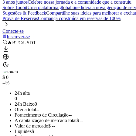
3 anos juntos
Celebre nossa jornada e a comunidade que a construiu
Sobre Toobit
Uma plataforma global que lidera a nova geração de serv
Sugestões & Feedback
Compartilhe suas ideias para melhorar a excha
Prova de Reservas
Confiança construída em reservas de 100%
Conecte-se
Inscrever-se
🔥BTC/USDT
$ 0
--%
24h alta
0
24h Baixo
0
Oferta total
--
Fornecimento de Circulação
--
A capitalização de mercado total
$ --
Valor de mercado
$ --
Liquidez
$ --