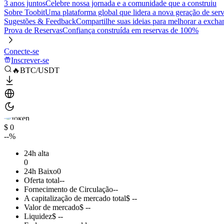
3 anos juntos
Celebre nossa jornada e a comunidade que a construiu
Sobre Toobit
Uma plataforma global que lidera a nova geração de serv
Sugestões & Feedback
Compartilhe suas ideias para melhorar a excha
Prova de Reservas
Confiança construída em reservas de 100%
Conecte-se
Inscrever-se
🔥BTC/USDT
$ 0
--%
24h alta
0
24h Baixo
0
Oferta total
--
Fornecimento de Circulação
--
A capitalização de mercado total
$ --
Valor de mercado
$ --
Liquidez
$ --