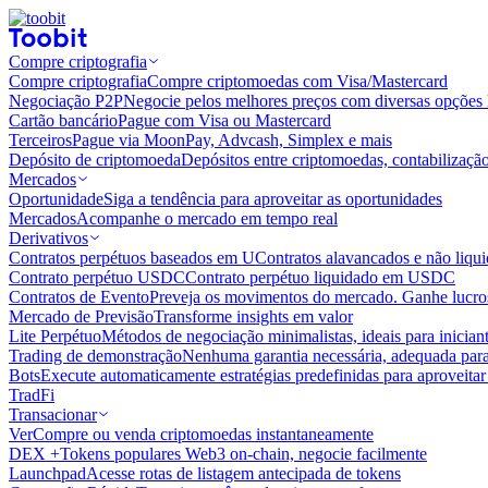
Compre criptografia
Compre criptografia
Compre criptomoedas com Visa/Mastercard
Negociação P2P
Negocie pelos melhores preços com diversas opções 
Cartão bancário
Pague com Visa ou Mastercard
Terceiros
Pague via MoonPay, Advcash, Simplex e mais
Depósito de criptomoeda
Depósitos entre criptomoedas, contabilizaçã
Mercados
Oportunidade
Siga a tendência para aproveitar as oportunidades
Mercados
Acompanhe o mercado em tempo real
Derivativos
Contratos perpétuos baseados em U
Contratos alavancados e não liq
Contrato perpétuo USDC
Contrato perpétuo liquidado em USDC
Contratos de Evento
Preveja os movimentos do mercado. Ganhe lucros
Mercado de Previsão
Transforme insights em valor
Lite Perpétuo
Métodos de negociação minimalistas, ideais para inician
Trading de demonstração
Nenhuma garantia necessária, adequada para
Bots
Execute automaticamente estratégias predefinidas para aproveita
TradFi
Transacionar
Ver
Compre ou venda criptomoedas instantaneamente
DEX +
Tokens populares Web3 on-chain, negocie facilmente
Launchpad
Acesse rotas de listagem antecipada de tokens