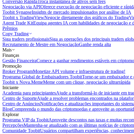
Conversão Rápida
Troca instantânea de ativos sem fees
Negociação via API
Oferece execução de negociação eficiente e rápi
Toobit Synapse
Insights de mercado impulsionados por análise de IA
Toobit x TradingView
Negocie diretamente dos gráficos do TradingV
Agent Trade Kit
Equipa agentes IA com habilidades de negociação e 
Prêmios
Copy Trading
Siga traders profissionais
Siga as operações dos principais traders glob
Recrutamento de Mestre em Negociação
Ganhe renda alta
Mais
Finanças
Gestão Financeira
Comece a ganhar rendimentos estáveis em criptom
Promoção
Broker Program
Monetize API volume e infraestrutura de trading!
Programa Global de Embaixadores Toobit
Torne-se um embaixador e o
Toobit x Nova.Meme
Meme com um clique, negociação ultrarrápida
Iniciante
Academia para principiantes
Ajude a transformá-lo de iniciante em trad
Centro de Suporte
Ajude a resolver problemas encontrados na platafo
Centro de Anúncios
Notificações e atualizações importantes do siste
Blog
Compreenda o mundo das criptomoedas e aproveite as oportunid
Explorar
Programa VIP da Toobit
Aproveite descontos nas taxas e muitas reco
Percepções
Mantenha-se atualizado com as últimas notícias de cripto
Comunidade Toobit
Usuários compartilham experiências, conheciment