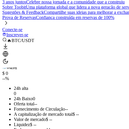
3 anos juntos
Celebre nossa jornada e a comunidade que a construiu
Sobre Toobit
Uma plataforma global que lidera a nova geração de serv
Sugestões & Feedback
Compartilhe suas ideias para melhorar a excha
Prova de Reservas
Confiança construída em reservas de 100%
Conecte-se
Inscrever-se
🔥BTC/USDT
$ 0
--%
24h alta
0
24h Baixo
0
Oferta total
--
Fornecimento de Circulação
--
A capitalização de mercado total
$ --
Valor de mercado
$ --
Liquidez
$ --