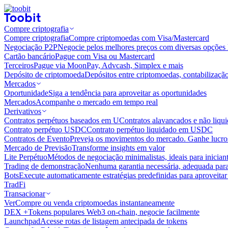
Compre criptografia
Compre criptografia
Compre criptomoedas com Visa/Mastercard
Negociação P2P
Negocie pelos melhores preços com diversas opções 
Cartão bancário
Pague com Visa ou Mastercard
Terceiros
Pague via MoonPay, Advcash, Simplex e mais
Depósito de criptomoeda
Depósitos entre criptomoedas, contabilizaçã
Mercados
Oportunidade
Siga a tendência para aproveitar as oportunidades
Mercados
Acompanhe o mercado em tempo real
Derivativos
Contratos perpétuos baseados em U
Contratos alavancados e não liq
Contrato perpétuo USDC
Contrato perpétuo liquidado em USDC
Contratos de Evento
Preveja os movimentos do mercado. Ganhe lucros
Mercado de Previsão
Transforme insights em valor
Lite Perpétuo
Métodos de negociação minimalistas, ideais para inician
Trading de demonstração
Nenhuma garantia necessária, adequada para
Bots
Execute automaticamente estratégias predefinidas para aproveita
TradFi
Transacionar
Ver
Compre ou venda criptomoedas instantaneamente
DEX +
Tokens populares Web3 on-chain, negocie facilmente
Launchpad
Acesse rotas de listagem antecipada de tokens