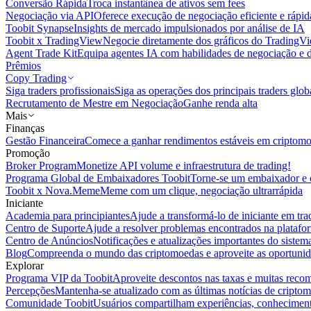
Conversão Rápida
Troca instantânea de ativos sem fees
Negociação via API
Oferece execução de negociação eficiente e rápi
Toobit Synapse
Insights de mercado impulsionados por análise de IA
Toobit x TradingView
Negocie diretamente dos gráficos do TradingV
Agent Trade Kit
Equipa agentes IA com habilidades de negociação e 
Prêmios
Copy Trading
Siga traders profissionais
Siga as operações dos principais traders glob
Recrutamento de Mestre em Negociação
Ganhe renda alta
Mais
Finanças
Gestão Financeira
Comece a ganhar rendimentos estáveis em criptom
Promoção
Broker Program
Monetize API volume e infraestrutura de trading!
Programa Global de Embaixadores Toobit
Torne-se um embaixador e o
Toobit x Nova.Meme
Meme com um clique, negociação ultrarrápida
Iniciante
Academia para principiantes
Ajude a transformá-lo de iniciante em trad
Centro de Suporte
Ajude a resolver problemas encontrados na platafo
Centro de Anúncios
Notificações e atualizações importantes do siste
Blog
Compreenda o mundo das criptomoedas e aproveite as oportunid
Explorar
Programa VIP da Toobit
Aproveite descontos nas taxas e muitas reco
Percepções
Mantenha-se atualizado com as últimas notícias de cripto
Comunidade Toobit
Usuários compartilham experiências, conheciment