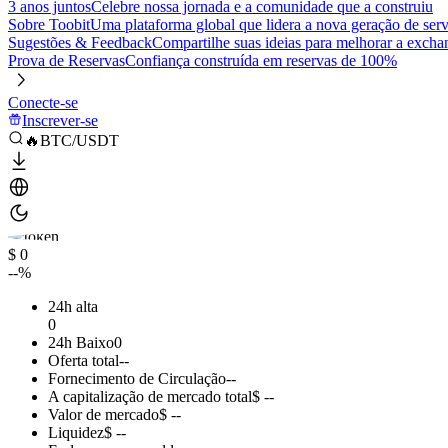
3 anos juntos
Celebre nossa jornada e a comunidade que a construiu
Sobre Toobit
Uma plataforma global que lidera a nova geração de serv
Sugestões & Feedback
Compartilhe suas ideias para melhorar a excha
Prova de Reservas
Confiança construída em reservas de 100%
Conecte-se
Inscrever-se
🔥BTC/USDT
$ 0
--%
24h alta
0
24h Baixo
0
Oferta total
--
Fornecimento de Circulação
--
A capitalização de mercado total
$ --
Valor de mercado
$ --
Liquidez
$ --