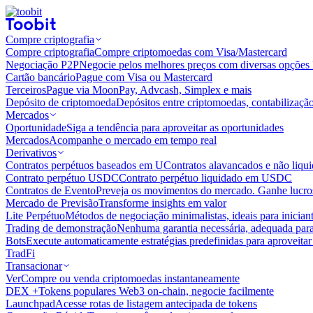
Compre criptografia
Compre criptografia
Compre criptomoedas com Visa/Mastercard
Negociação P2P
Negocie pelos melhores preços com diversas opções 
Cartão bancário
Pague com Visa ou Mastercard
Terceiros
Pague via MoonPay, Advcash, Simplex e mais
Depósito de criptomoeda
Depósitos entre criptomoedas, contabilizaçã
Mercados
Oportunidade
Siga a tendência para aproveitar as oportunidades
Mercados
Acompanhe o mercado em tempo real
Derivativos
Contratos perpétuos baseados em U
Contratos alavancados e não liq
Contrato perpétuo USDC
Contrato perpétuo liquidado em USDC
Contratos de Evento
Preveja os movimentos do mercado. Ganhe lucros
Mercado de Previsão
Transforme insights em valor
Lite Perpétuo
Métodos de negociação minimalistas, ideais para inician
Trading de demonstração
Nenhuma garantia necessária, adequada para
Bots
Execute automaticamente estratégias predefinidas para aproveita
TradFi
Transacionar
Ver
Compre ou venda criptomoedas instantaneamente
DEX +
Tokens populares Web3 on-chain, negocie facilmente
Launchpad
Acesse rotas de listagem antecipada de tokens