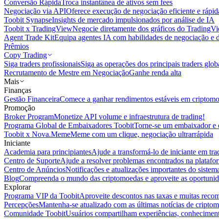
Conversão Rápida
Troca instantânea de ativos sem fees
Negociação via API
Oferece execução de negociação eficiente e rápi
Toobit Synapse
Insights de mercado impulsionados por análise de IA
Toobit x TradingView
Negocie diretamente dos gráficos do TradingV
Agent Trade Kit
Equipa agentes IA com habilidades de negociação e 
Prêmios
Copy Trading
Siga traders profissionais
Siga as operações dos principais traders glob
Recrutamento de Mestre em Negociação
Ganhe renda alta
Mais
Finanças
Gestão Financeira
Comece a ganhar rendimentos estáveis em criptom
Promoção
Broker Program
Monetize API volume e infraestrutura de trading!
Programa Global de Embaixadores Toobit
Torne-se um embaixador e o
Toobit x Nova.Meme
Meme com um clique, negociação ultrarrápida
Iniciante
Academia para principiantes
Ajude a transformá-lo de iniciante em trad
Centro de Suporte
Ajude a resolver problemas encontrados na platafo
Centro de Anúncios
Notificações e atualizações importantes do siste
Blog
Compreenda o mundo das criptomoedas e aproveite as oportunid
Explorar
Programa VIP da Toobit
Aproveite descontos nas taxas e muitas reco
Percepções
Mantenha-se atualizado com as últimas notícias de cripto
Comunidade Toobit
Usuários compartilham experiências, conheciment