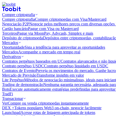
Compre criptografia
Compre criptografia
Compre criptomoedas com Visa/Mastercard
Negociação P2P
Negocie pelos melhores preços com diversas opções 
Cartão bancário
Pague com Visa ou Mastercard
Terceiros
Pague via MoonPay, Advcash, Simplex e mais
Depósito de criptomoeda
Depósitos entre criptomoedas, contabilizaçã
Mercados
Oportunidade
Siga a tendência para aproveitar as oportunidades
Mercados
Acompanhe o mercado em tempo real
Derivativos
Contratos perpétuos baseados em U
Contratos alavancados e não liq
Contrato perpétuo USDC
Contrato perpétuo liquidado em USDC
Contratos de Evento
Preveja os movimentos do mercado. Ganhe lucros
Mercado de Previsão
Transforme insights em valor
Lite Perpétuo
Métodos de negociação minimalistas, ideais para inician
Trading de demonstração
Nenhuma garantia necessária, adequada para
Bots
Execute automaticamente estratégias predefinidas para aproveita
TradFi
Transacionar
Ver
Compre ou venda criptomoedas instantaneamente
DEX +
Tokens populares Web3 on-chain, negocie facilmente
Launchpad
Acesse rotas de listagem antecipada de tokens