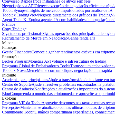
Conversão Rápida
Troca instantânea de ativos sem fees
Negociação via API
Oferece execução de negociação eficiente e rápi
Toobit Synapse
Insights de mercado impulsionados por análise de IA
Toobit x TradingView
Negocie diretamente dos gráficos do TradingV
Agent Trade Kit
Equipa agentes IA com habilidades de negociação e 
Prêmios
Copy Trading
Siga traders profissionais
Siga as operações dos principais traders glob
Recrutamento de Mestre em Negociação
Ganhe renda alta
Mais
Finanças
Gestão Financeira
Comece a ganhar rendimentos estáveis em criptom
Promoção
Broker Program
Monetize API volume e infraestrutura de trading!
Programa Global de Embaixadores Toobit
Torne-se um embaixador e o
Toobit x Nova.Meme
Meme com um clique, negociação ultrarrápida
Iniciante
Academia para principiantes
Ajude a transformá-lo de iniciante em trad
Centro de Suporte
Ajude a resolver problemas encontrados na platafo
Centro de Anúncios
Notificações e atualizações importantes do siste
Blog
Compreenda o mundo das criptomoedas e aproveite as oportunid
Explorar
Programa VIP da Toobit
Aproveite descontos nas taxas e muitas reco
Percepções
Mantenha-se atualizado com as últimas notícias de cripto
Comunidade Toobit
Usuários compartilham experiências, conheciment