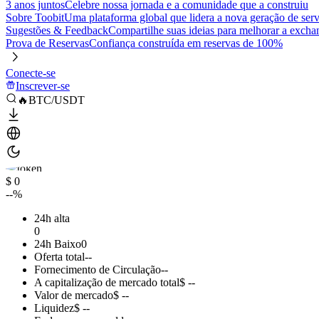
3 anos juntos
Celebre nossa jornada e a comunidade que a construiu
Sobre Toobit
Uma plataforma global que lidera a nova geração de serv
Sugestões & Feedback
Compartilhe suas ideias para melhorar a excha
Prova de Reservas
Confiança construída em reservas de 100%
Conecte-se
Inscrever-se
🔥BTC/USDT
$ 0
--%
24h alta
0
24h Baixo
0
Oferta total
--
Fornecimento de Circulação
--
A capitalização de mercado total
$ --
Valor de mercado
$ --
Liquidez
$ --