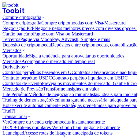
Compre criptografia
Compre criptografia
Compre criptomoedas com Visa/Mastercard
Negociação P2P
Negocie pelos melhores preços com diversas opções 
Cartão bancário
Pague com Visa ou Mastercard
Terceiros
Pague via MoonPay, Advcash, Simplex e mais
Depósito de criptomoeda
Depósitos entre criptomoedas, contabilizaçã
Mercados
Oportunidade
Siga a tendência para aproveitar as oportunidades
Mercados
Acompanhe o mercado em tempo real
Derivativos
Contratos perpétuos baseados em U
Contratos alavancados e não liq
Contrato perpétuo USDC
Contrato perpétuo liquidado em USDC
Contratos de Evento
Preveja os movimentos do mercado. Ganhe lucros
Mercado de Previsão
Transforme insights em valor
Lite Perpétuo
Métodos de negociação minimalistas, ideais para inician
Trading de demonstração
Nenhuma garantia necessária, adequada para
Bots
Execute automaticamente estratégias predefinidas para aproveita
TradFi
Transacionar
Ver
Compre ou venda criptomoedas instantaneamente
DEX +
Tokens populares Web3 on-chain, negocie facilmente
Launchpad
Acesse rotas de listagem antecipada de tokens