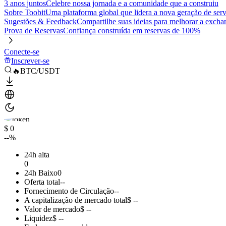
3 anos juntos
Celebre nossa jornada e a comunidade que a construiu
Sobre Toobit
Uma plataforma global que lidera a nova geração de serv
Sugestões & Feedback
Compartilhe suas ideias para melhorar a excha
Prova de Reservas
Confiança construída em reservas de 100%
Conecte-se
Inscrever-se
🔥BTC/USDT
$ 0
--%
24h alta
0
24h Baixo
0
Oferta total
--
Fornecimento de Circulação
--
A capitalização de mercado total
$ --
Valor de mercado
$ --
Liquidez
$ --