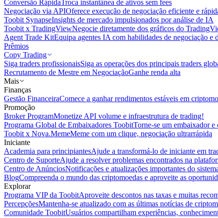
Conversão Rápida
Troca instantânea de ativos sem fees
Negociação via API
Oferece execução de negociação eficiente e rápi
Toobit Synapse
Insights de mercado impulsionados por análise de IA
Toobit x TradingView
Negocie diretamente dos gráficos do TradingV
Agent Trade Kit
Equipa agentes IA com habilidades de negociação e 
Prêmios
Copy Trading
Siga traders profissionais
Siga as operações dos principais traders glob
Recrutamento de Mestre em Negociação
Ganhe renda alta
Mais
Finanças
Gestão Financeira
Comece a ganhar rendimentos estáveis em criptom
Promoção
Broker Program
Monetize API volume e infraestrutura de trading!
Programa Global de Embaixadores Toobit
Torne-se um embaixador e o
Toobit x Nova.Meme
Meme com um clique, negociação ultrarrápida
Iniciante
Academia para principiantes
Ajude a transformá-lo de iniciante em trad
Centro de Suporte
Ajude a resolver problemas encontrados na platafo
Centro de Anúncios
Notificações e atualizações importantes do siste
Blog
Compreenda o mundo das criptomoedas e aproveite as oportunid
Explorar
Programa VIP da Toobit
Aproveite descontos nas taxas e muitas reco
Percepções
Mantenha-se atualizado com as últimas notícias de cripto
Comunidade Toobit
Usuários compartilham experiências, conheciment