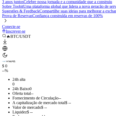
3 anos juntos
Celebre nossa jornada e a comunidade que a construiu
Sobre Toobit
Uma plataforma global que lidera a nova geração de serv
Sugestões & Feedback
Compartilhe suas ideias para melhorar a excha
Prova de Reservas
Confiança construída em reservas de 100%
Conecte-se
Inscrever-se
🔥BTC/USDT
$ 0
--%
24h alta
0
24h Baixo
0
Oferta total
--
Fornecimento de Circulação
--
A capitalização de mercado total
$ --
Valor de mercado
$ --
Liquidez
$ --