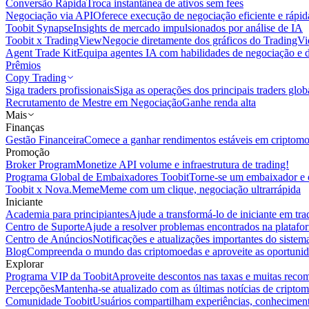
Conversão Rápida
Troca instantânea de ativos sem fees
Negociação via API
Oferece execução de negociação eficiente e rápi
Toobit Synapse
Insights de mercado impulsionados por análise de IA
Toobit x TradingView
Negocie diretamente dos gráficos do TradingV
Agent Trade Kit
Equipa agentes IA com habilidades de negociação e 
Prêmios
Copy Trading
Siga traders profissionais
Siga as operações dos principais traders glob
Recrutamento de Mestre em Negociação
Ganhe renda alta
Mais
Finanças
Gestão Financeira
Comece a ganhar rendimentos estáveis em criptom
Promoção
Broker Program
Monetize API volume e infraestrutura de trading!
Programa Global de Embaixadores Toobit
Torne-se um embaixador e o
Toobit x Nova.Meme
Meme com um clique, negociação ultrarrápida
Iniciante
Academia para principiantes
Ajude a transformá-lo de iniciante em trad
Centro de Suporte
Ajude a resolver problemas encontrados na platafo
Centro de Anúncios
Notificações e atualizações importantes do siste
Blog
Compreenda o mundo das criptomoedas e aproveite as oportunid
Explorar
Programa VIP da Toobit
Aproveite descontos nas taxas e muitas reco
Percepções
Mantenha-se atualizado com as últimas notícias de cripto
Comunidade Toobit
Usuários compartilham experiências, conheciment