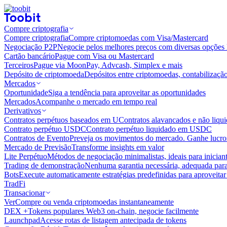
Compre criptografia
Compre criptografia
Compre criptomoedas com Visa/Mastercard
Negociação P2P
Negocie pelos melhores preços com diversas opções 
Cartão bancário
Pague com Visa ou Mastercard
Terceiros
Pague via MoonPay, Advcash, Simplex e mais
Depósito de criptomoeda
Depósitos entre criptomoedas, contabilizaçã
Mercados
Oportunidade
Siga a tendência para aproveitar as oportunidades
Mercados
Acompanhe o mercado em tempo real
Derivativos
Contratos perpétuos baseados em U
Contratos alavancados e não liq
Contrato perpétuo USDC
Contrato perpétuo liquidado em USDC
Contratos de Evento
Preveja os movimentos do mercado. Ganhe lucros
Mercado de Previsão
Transforme insights em valor
Lite Perpétuo
Métodos de negociação minimalistas, ideais para inician
Trading de demonstração
Nenhuma garantia necessária, adequada para
Bots
Execute automaticamente estratégias predefinidas para aproveita
TradFi
Transacionar
Ver
Compre ou venda criptomoedas instantaneamente
DEX +
Tokens populares Web3 on-chain, negocie facilmente
Launchpad
Acesse rotas de listagem antecipada de tokens