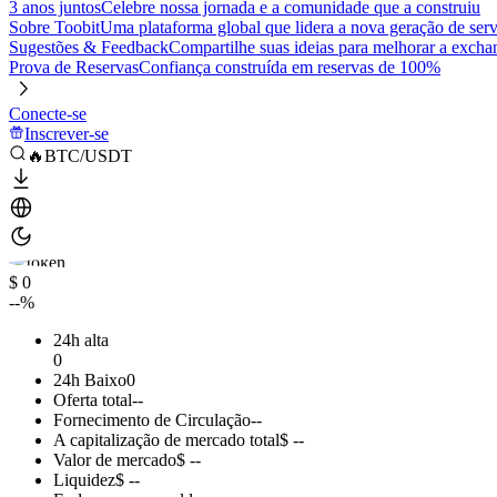
3 anos juntos
Celebre nossa jornada e a comunidade que a construiu
Sobre Toobit
Uma plataforma global que lidera a nova geração de serv
Sugestões & Feedback
Compartilhe suas ideias para melhorar a excha
Prova de Reservas
Confiança construída em reservas de 100%
Conecte-se
Inscrever-se
🔥BTC/USDT
$ 0
--%
24h alta
0
24h Baixo
0
Oferta total
--
Fornecimento de Circulação
--
A capitalização de mercado total
$ --
Valor de mercado
$ --
Liquidez
$ --