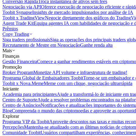
Conversão Rápida
Troca instantânea de ativos sem fees
Negociação via API
Oferece execução de negociação eficiente e rápi
Toobit Synapse
Insights de mercado impulsionados por análise de IA
Toobit x TradingView
Negocie diretamente dos gráficos do TradingV
Agent Trade Kit
Equipa agentes IA com habilidades de negociação e 
Prêmios
Copy Trading
Siga traders profissionais
Siga as operações dos principais traders glob
Recrutamento de Mestre em Negociação
Ganhe renda alta
Mais
Finanças
Gestão Financeira
Comece a ganhar rendimentos estáveis em criptom
Promoção
Broker Program
Monetize API volume e infraestrutura de trading!
Programa Global de Embaixadores Toobit
Torne-se um embaixador e o
Toobit x Nova.Meme
Meme com um clique, negociação ultrarrápida
Iniciante
Academia para principiantes
Ajude a transformá-lo de iniciante em trad
Centro de Suporte
Ajude a resolver problemas encontrados na platafo
Centro de Anúncios
Notificações e atualizações importantes do siste
Blog
Compreenda o mundo das criptomoedas e aproveite as oportunid
Explorar
Programa VIP da Toobit
Aproveite descontos nas taxas e muitas reco
Percepções
Mantenha-se atualizado com as últimas notícias de cripto
Comunidade Toobit
Usuários compartilham experiências, conheciment