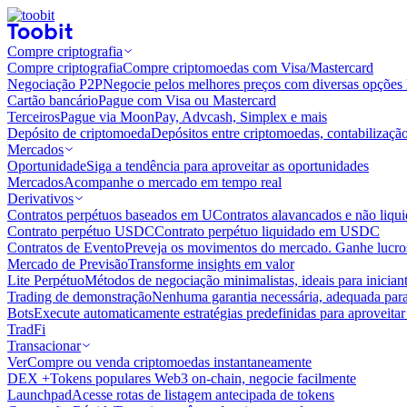
Compre criptografia
Compre criptografia
Compre criptomoedas com Visa/Mastercard
Negociação P2P
Negocie pelos melhores preços com diversas opções 
Cartão bancário
Pague com Visa ou Mastercard
Terceiros
Pague via MoonPay, Advcash, Simplex e mais
Depósito de criptomoeda
Depósitos entre criptomoedas, contabilizaçã
Mercados
Oportunidade
Siga a tendência para aproveitar as oportunidades
Mercados
Acompanhe o mercado em tempo real
Derivativos
Contratos perpétuos baseados em U
Contratos alavancados e não liq
Contrato perpétuo USDC
Contrato perpétuo liquidado em USDC
Contratos de Evento
Preveja os movimentos do mercado. Ganhe lucros
Mercado de Previsão
Transforme insights em valor
Lite Perpétuo
Métodos de negociação minimalistas, ideais para inician
Trading de demonstração
Nenhuma garantia necessária, adequada para
Bots
Execute automaticamente estratégias predefinidas para aproveita
TradFi
Transacionar
Ver
Compre ou venda criptomoedas instantaneamente
DEX +
Tokens populares Web3 on-chain, negocie facilmente
Launchpad
Acesse rotas de listagem antecipada de tokens