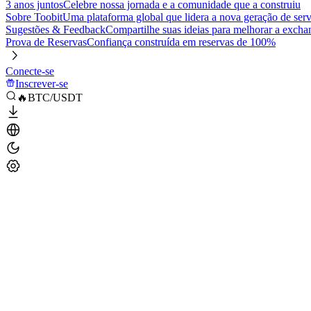
3 anos juntos
Celebre nossa jornada e a comunidade que a construiu
Sobre Toobit
Uma plataforma global que lidera a nova geração de serv
Sugestões & Feedback
Compartilhe suas ideias para melhorar a excha
Prova de Reservas
Confiança construída em reservas de 100%
Conecte-se
Inscrever-se
🔥BTC/USDT