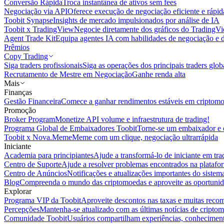
Conversão Rápida
Troca instantânea de ativos sem fees
Negociação via API
Oferece execução de negociação eficiente e rápi
Toobit Synapse
Insights de mercado impulsionados por análise de IA
Toobit x TradingView
Negocie diretamente dos gráficos do TradingV
Agent Trade Kit
Equipa agentes IA com habilidades de negociação e 
Prêmios
Copy Trading
Siga traders profissionais
Siga as operações dos principais traders glob
Recrutamento de Mestre em Negociação
Ganhe renda alta
Mais
Finanças
Gestão Financeira
Comece a ganhar rendimentos estáveis em criptom
Promoção
Broker Program
Monetize API volume e infraestrutura de trading!
Programa Global de Embaixadores Toobit
Torne-se um embaixador e o
Toobit x Nova.Meme
Meme com um clique, negociação ultrarrápida
Iniciante
Academia para principiantes
Ajude a transformá-lo de iniciante em trad
Centro de Suporte
Ajude a resolver problemas encontrados na platafo
Centro de Anúncios
Notificações e atualizações importantes do siste
Blog
Compreenda o mundo das criptomoedas e aproveite as oportunid
Explorar
Programa VIP da Toobit
Aproveite descontos nas taxas e muitas reco
Percepções
Mantenha-se atualizado com as últimas notícias de cripto
Comunidade Toobit
Usuários compartilham experiências, conheciment