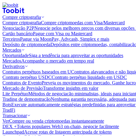
Compre criptografia
Compre criptografia
Compre criptomoedas com Visa/Mastercard
Negociação P2P
Negocie pelos melhores preços com diversas opções 
Cartão bancário
Pague com Visa ou Mastercard
Terceiros
Pague via MoonPay, Advcash, Simplex e mais
Depósito de criptomoeda
Depósitos entre criptomoedas, contabilizaçã
Mercados
Oportunidade
Siga a tendência para aproveitar as oportunidades
Mercados
Acompanhe o mercado em tempo real
Derivativos
Contratos perpétuos baseados em U
Contratos alavancados e não liq
Contrato perpétuo USDC
Contrato perpétuo liquidado em USDC
Contratos de Evento
Preveja os movimentos do mercado. Ganhe lucros
Mercado de Previsão
Transforme insights em valor
Lite Perpétuo
Métodos de negociação minimalistas, ideais para inician
Trading de demonstração
Nenhuma garantia necessária, adequada para
Bots
Execute automaticamente estratégias predefinidas para aproveita
TradFi
Transacionar
Ver
Compre ou venda criptomoedas instantaneamente
DEX +
Tokens populares Web3 on-chain, negocie facilmente
Launchpad
Acesse rotas de listagem antecipada de tokens