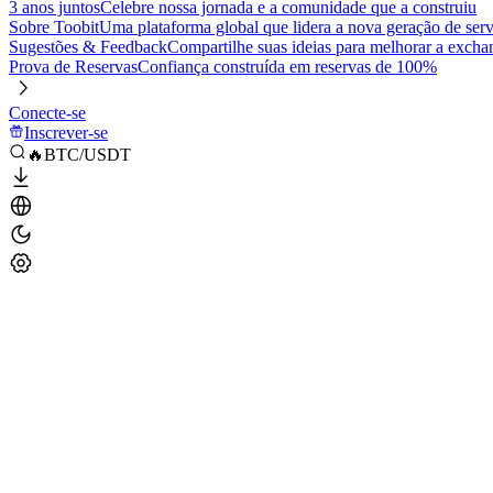
3 anos juntos
Celebre nossa jornada e a comunidade que a construiu
Sobre Toobit
Uma plataforma global que lidera a nova geração de serv
Sugestões & Feedback
Compartilhe suas ideias para melhorar a excha
Prova de Reservas
Confiança construída em reservas de 100%
Conecte-se
Inscrever-se
🔥BTC/USDT