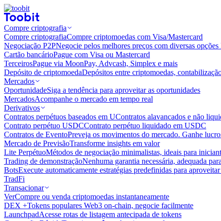
Compre criptografia
Compre criptografia
Compre criptomoedas com Visa/Mastercard
Negociação P2P
Negocie pelos melhores preços com diversas opções 
Cartão bancário
Pague com Visa ou Mastercard
Terceiros
Pague via MoonPay, Advcash, Simplex e mais
Depósito de criptomoeda
Depósitos entre criptomoedas, contabilizaçã
Mercados
Oportunidade
Siga a tendência para aproveitar as oportunidades
Mercados
Acompanhe o mercado em tempo real
Derivativos
Contratos perpétuos baseados em U
Contratos alavancados e não liq
Contrato perpétuo USDC
Contrato perpétuo liquidado em USDC
Contratos de Evento
Preveja os movimentos do mercado. Ganhe lucros
Mercado de Previsão
Transforme insights em valor
Lite Perpétuo
Métodos de negociação minimalistas, ideais para inician
Trading de demonstração
Nenhuma garantia necessária, adequada para
Bots
Execute automaticamente estratégias predefinidas para aproveita
TradFi
Transacionar
Ver
Compre ou venda criptomoedas instantaneamente
DEX +
Tokens populares Web3 on-chain, negocie facilmente
Launchpad
Acesse rotas de listagem antecipada de tokens