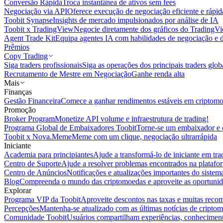
Conversão Rápida
Troca instantânea de ativos sem fees
Negociação via API
Oferece execução de negociação eficiente e rápi
Toobit Synapse
Insights de mercado impulsionados por análise de IA
Toobit x TradingView
Negocie diretamente dos gráficos do TradingV
Agent Trade Kit
Equipa agentes IA com habilidades de negociação e 
Prêmios
Copy Trading
Siga traders profissionais
Siga as operações dos principais traders glob
Recrutamento de Mestre em Negociação
Ganhe renda alta
Mais
Finanças
Gestão Financeira
Comece a ganhar rendimentos estáveis em criptom
Promoção
Broker Program
Monetize API volume e infraestrutura de trading!
Programa Global de Embaixadores Toobit
Torne-se um embaixador e o
Toobit x Nova.Meme
Meme com um clique, negociação ultrarrápida
Iniciante
Academia para principiantes
Ajude a transformá-lo de iniciante em trad
Centro de Suporte
Ajude a resolver problemas encontrados na platafo
Centro de Anúncios
Notificações e atualizações importantes do siste
Blog
Compreenda o mundo das criptomoedas e aproveite as oportunid
Explorar
Programa VIP da Toobit
Aproveite descontos nas taxas e muitas reco
Percepções
Mantenha-se atualizado com as últimas notícias de cripto
Comunidade Toobit
Usuários compartilham experiências, conheciment