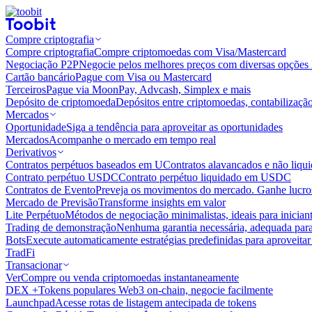
Compre criptografia
Compre criptografia
Compre criptomoedas com Visa/Mastercard
Negociação P2P
Negocie pelos melhores preços com diversas opções 
Cartão bancário
Pague com Visa ou Mastercard
Terceiros
Pague via MoonPay, Advcash, Simplex e mais
Depósito de criptomoeda
Depósitos entre criptomoedas, contabilizaçã
Mercados
Oportunidade
Siga a tendência para aproveitar as oportunidades
Mercados
Acompanhe o mercado em tempo real
Derivativos
Contratos perpétuos baseados em U
Contratos alavancados e não liq
Contrato perpétuo USDC
Contrato perpétuo liquidado em USDC
Contratos de Evento
Preveja os movimentos do mercado. Ganhe lucros
Mercado de Previsão
Transforme insights em valor
Lite Perpétuo
Métodos de negociação minimalistas, ideais para inician
Trading de demonstração
Nenhuma garantia necessária, adequada para
Bots
Execute automaticamente estratégias predefinidas para aproveita
TradFi
Transacionar
Ver
Compre ou venda criptomoedas instantaneamente
DEX +
Tokens populares Web3 on-chain, negocie facilmente
Launchpad
Acesse rotas de listagem antecipada de tokens