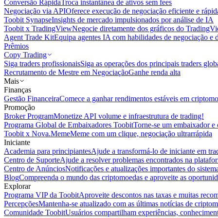
Conversão Rápida
Troca instantânea de ativos sem fees
Negociação via API
Oferece execução de negociação eficiente e rápi
Toobit Synapse
Insights de mercado impulsionados por análise de IA
Toobit x TradingView
Negocie diretamente dos gráficos do TradingV
Agent Trade Kit
Equipa agentes IA com habilidades de negociação e 
Prêmios
Copy Trading
Siga traders profissionais
Siga as operações dos principais traders glob
Recrutamento de Mestre em Negociação
Ganhe renda alta
Mais
Finanças
Gestão Financeira
Comece a ganhar rendimentos estáveis em criptom
Promoção
Broker Program
Monetize API volume e infraestrutura de trading!
Programa Global de Embaixadores Toobit
Torne-se um embaixador e o
Toobit x Nova.Meme
Meme com um clique, negociação ultrarrápida
Iniciante
Academia para principiantes
Ajude a transformá-lo de iniciante em trad
Centro de Suporte
Ajude a resolver problemas encontrados na platafo
Centro de Anúncios
Notificações e atualizações importantes do siste
Blog
Compreenda o mundo das criptomoedas e aproveite as oportunid
Explorar
Programa VIP da Toobit
Aproveite descontos nas taxas e muitas reco
Percepções
Mantenha-se atualizado com as últimas notícias de cripto
Comunidade Toobit
Usuários compartilham experiências, conheciment