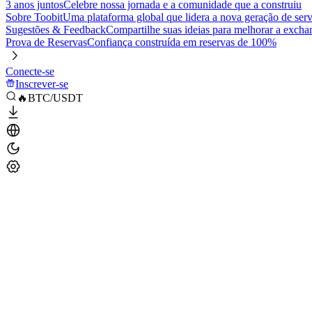
3 anos juntos
Celebre nossa jornada e a comunidade que a construiu
Sobre Toobit
Uma plataforma global que lidera a nova geração de serv
Sugestões & Feedback
Compartilhe suas ideias para melhorar a excha
Prova de Reservas
Confiança construída em reservas de 100%
Conecte-se
Inscrever-se
🔥BTC/USDT