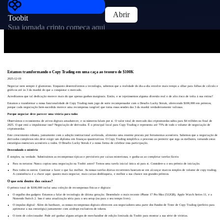
Abrir
Toobit
Sua jornada cripto começa aqui
Estamos transformando o Copy Trading em uma caça ao tesouro de $100K
2025-12-19
Negociar nem sempre é glamoroso. Enquanto desenvolvemos a tecnologia, sabemos que a realidade do dia-a-dia envolve mais tempo a olhar para folhas de cálculo e
gráficos até às 3 da manhã do que a conquistar o mercado.
Acreditamos que tal dedicação merece mais do que apenas ganhos marginais. Então, e se injetássemos alguma diversão real e de alto risco de volta à sua rotina?
Estamos a transformar a nossa funcionalidade de Copy Trading num jogo de sorte recompensador com o Desafio Lucky Streak, oferecendo $100,000 em prémios,
porque cada negociação bem-sucedida merece uma recompensa tangível que torna essas sessões das 3 da manhã verdadeiramente valiosas.
Porque negociar deve parecer uma vitória para todos
Observámos o ecossistema de ativos digitais amadurecer, e os números falam por si. O valor total de mercado das criptomoedas subiu para $4 trilhões no final de
2025. O que está a impulsionar isso? Negociação de derivados. É o principal local para Copy Trading e representa até 75% de todo o volume de negociação de
criptomoedas.
Este crescimento robusto, juntamente com a adoção institucional acelerada, alimenta uma enorme procura por ferramentas acessíveis. Sabemos que a negociação de
derivados complexos não deve exigir um diploma em finanças quantitativas. O Copy Trading simplifica o processo ao permitir que siga os melhores, tornando estas
estratégias essenciais acessíveis a todos. O Desafio Lucky Streak é a nossa forma de celebrar essa participação.
Desvendando o mistério
É simples, na verdade. Substituímos as recompensas típicas e previsíveis por caixas misteriosas, e ganha-as ao completar tarefas fáceis:
Para os novatos: Nunca copiou uma negociação na Toobit antes? Temos uma tarefa inicial única só para si. Considere-a o seu prémio de iniciação.
Para todos os outros: Continue a fazer o que faz melhor. As nossas tarefas diárias recorrentes baseiam-se em alcançar marcos simples de volume de copy trading.
A consistência é a chave aqui: quanto mais negociar, mais caixas desbloqueia, e melhor a sua chance nos grandes prémios.
O que está dentro das caixas?
O prémio total de $100,000 inclui uma coleção de recompensas físicas e digitais:
O orgulho dos gadgets: Estamos a falar de tecnologia de última geração. Desembale o mais recente iPhone 17 Pro Max (512GB), Apple Watch Series 11, e a
Nintendo Switch 2. Isso é uma atualização séria para o seu setup (ou para o seu tempo livre).
O impulso digital: Além do hardware, as nossas recompensas digitais oferecem aos negociadores uma parte dos Fundos de Teste de Copy Trading (perfeito para
aprimorar a sua estratégia) juntamente com airdrops exclusivos de tokens.
O item de colecionador: Pode até ganhar alguns artigos de merchandise de edição limitada da Toobit para mostrar a sua série de vitórias.