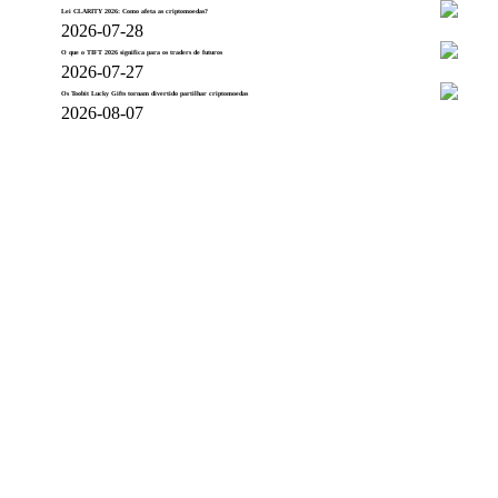
Lei CLARITY 2026: Como afeta as criptomoedas?
2026-07-28
O que o TIFT 2026 significa para os traders de futuros
2026-07-27
Os Toobit Lucky Gifts tornam divertido partilhar criptomoedas
2026-08-07