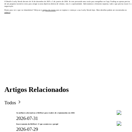
O Desafio Lucky Streak decorre de 16 de dezembro de 2025 a 5 de janeiro de 2026. Se tem procurado uma razão para mergulhar no Copy Trading ou apenas precisa
de um pequeno incentivo extra para atingir os seus objetivos diários de volume, esta é a oportunidade. Adicionámos o elemento surpresa; tudo o que precisa trazer é a
negociação.
Pronto para ver o que vai desembalar? Dirija-se à
página do evento
para se registar e começar a sua Lucky Streak hoje. Mais detalhes podem ser encontrados no
anúncio
.
Artigos Relacionados
Todos
As melhores alternativas à BitMart para traders de criptomoedas em 2026
2026-07-31
Encerramento da BitMart: O que aconteceu e porquê
2026-07-29