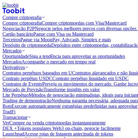
Compre criptografia
Compre criptografia
Compre criptomoedas com Visa/Mastercard
Negociação P2P
Negocie pelos melhores preços com diversas opções 
Cartão bancário
Pague com Visa ou Mastercard
Terceiros
Pague via MoonPay, Advcash, Simplex e mais
Depósito de criptomoeda
Depósitos entre criptomoedas, contabilizaçã
Mercados
Oportunidade
Siga a tendência para aproveitar as oportunidades
Mercados
Acompanhe o mercado em tempo real
Derivativos
Contratos perpétuos baseados em U
Contratos alavancados e não liq
Contrato perpétuo USDC
Contrato perpétuo liquidado em USDC
Contratos de Evento
Preveja os movimentos do mercado. Ganhe lucros
Mercado de Previsão
Transforme insights em valor
Lite Perpétuo
Métodos de negociação minimalistas, ideais para inician
Trading de demonstração
Nenhuma garantia necessária, adequada para
Bots
Execute automaticamente estratégias predefinidas para aproveita
TradFi
Transacionar
Ver
Compre ou venda criptomoedas instantaneamente
DEX +
Tokens populares Web3 on-chain, negocie facilmente
Launchpad
Acesse rotas de listagem antecipada de tokens