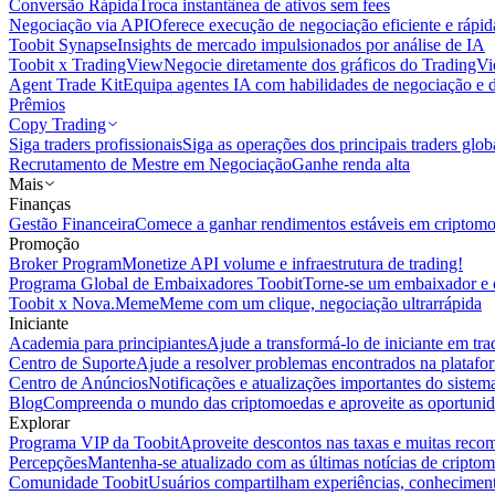
Conversão Rápida
Troca instantânea de ativos sem fees
Negociação via API
Oferece execução de negociação eficiente e rápi
Toobit Synapse
Insights de mercado impulsionados por análise de IA
Toobit x TradingView
Negocie diretamente dos gráficos do TradingV
Agent Trade Kit
Equipa agentes IA com habilidades de negociação e 
Prêmios
Copy Trading
Siga traders profissionais
Siga as operações dos principais traders glob
Recrutamento de Mestre em Negociação
Ganhe renda alta
Mais
Finanças
Gestão Financeira
Comece a ganhar rendimentos estáveis em criptom
Promoção
Broker Program
Monetize API volume e infraestrutura de trading!
Programa Global de Embaixadores Toobit
Torne-se um embaixador e o
Toobit x Nova.Meme
Meme com um clique, negociação ultrarrápida
Iniciante
Academia para principiantes
Ajude a transformá-lo de iniciante em trad
Centro de Suporte
Ajude a resolver problemas encontrados na platafo
Centro de Anúncios
Notificações e atualizações importantes do siste
Blog
Compreenda o mundo das criptomoedas e aproveite as oportunid
Explorar
Programa VIP da Toobit
Aproveite descontos nas taxas e muitas reco
Percepções
Mantenha-se atualizado com as últimas notícias de cripto
Comunidade Toobit
Usuários compartilham experiências, conheciment