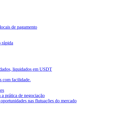
locais de pagamento
o rápida
uidados, liquidados em USDT
 com facilidade.
tes
 a prática de negociação
r oportunidades nas flutuações do mercado