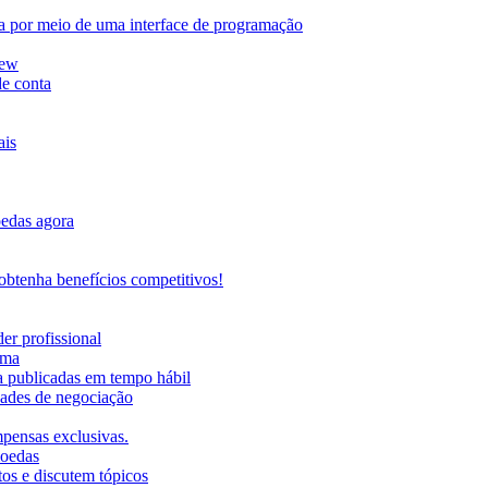
da por meio de uma interface de programação
iew
de conta
ais
oedas agora
btenha benefícios competitivos!
er profissional
rma
ma publicadas em tempo hábil
ades de negociação
mpensas exclusivas.
moedas
os e discutem tópicos