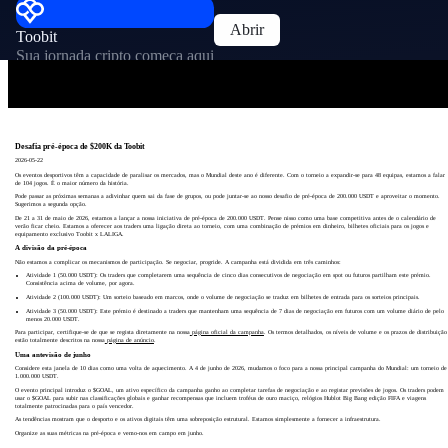
Abrir
Toobit
Sua jornada cripto começa aqui
Desafia pré-época de $200K da Toobit
2026-05-22
Os eventos desportivos têm a capacidade de paralisar os mercados, mas o Mundial deste ano é diferente. Com o torneio a expandir-se para 48 equipas, estamos a falar
de 104 jogos. É o maior número da história.
Pode passar as próximas semanas a adivinhar quem sai da fase de grupos, ou pode juntar-se ao nosso desafio de pré-época de 200.000 USDT e aproveitar o momento.
Sugerimos a segunda opção.
De 21 a 31 de maio de 2026, estamos a lançar a nossa iniciativa de pré-época de 200.000 USDT. Pense nisso como uma base competitiva antes de o calendário de
verão ficar cheio. Estamos a oferecer aos traders uma ligação direta ao torneio, com uma combinação de prémios em dinheiro, bilhetes oficiais para os jogos e
equipamento exclusivo Toobit x LALIGA.
A divisão da pré-época
Não estamos a complicar os mecanismos de participação. Se negociar, progride. A campanha está dividida em três caminhos:
Atividade 1 (50.000 USDT): Os traders que completarem uma sequência de cinco dias consecutivos de negociação em spot ou futuros partilham este prémio.
Consistência acima de volume, por agora.
Atividade 2 (100.000 USDT): Um sorteio baseado em marcos, onde o volume de negociação se traduz em bilhetes de entrada para os sorteios principais.
Atividade 3 (50.000 USDT): Este prémio é destinado a traders que mantenham uma sequência de 7 dias de negociação em futuros com um volume diário de pelo
menos 20.000 USDT.
Para participar, certifique-se de que se regista diretamente na nossa
página oficial da campanha
. Os termos detalhados, os níveis de volume e os prazos de distribuição
estão totalmente descritos na nossa
página de anúncio
.
Uma antevisão de junho
Considere esta janela de 10 dias como uma volta de aquecimento. A 4 de junho de 2026, mudamos o foco para a nossa principal campanha do Mundial: um torneio de
1.000.000 USDT.
O evento principal introduz o $GOAL, um ativo específico da campanha ganho ao completar tarefas de negociação e ao registar previsões de jogos. Os traders podem
usar o $GOAL para subir nas classificações globais e ganhar recompensas que incluem troféus de ouro maciço, relógios Hublot Big Bang edição FIFA e viagens
totalmente patrocinadas para o país vencedor.
As tendências mostram que o desporto e os ativos digitais têm uma sobreposição estrutural. Estamos simplesmente a fornecer a infraestrutura.
Organize as suas métricas na pré-época e vemo-nos em campo em junho.