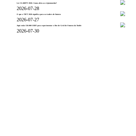
Lei CLARITY 2026: Como afeta as criptomoedas?
2026-07-28
O que o TIFT 2026 significa para os traders de futuros
2026-07-27
Aqui estão 150.000 USDT para experimentar o Bot de Grid de Futuros da Toobit
2026-07-30