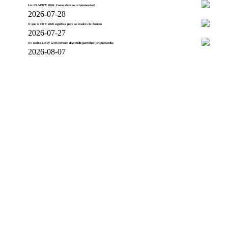
Lei CLARITY 2026: Como afeta as criptomoedas?
2026-07-28
O que o TIFT 2026 significa para os traders de futuros
2026-07-27
Os Toobit Lucky Gifts tornam divertido partilhar criptomoedas
2026-08-07