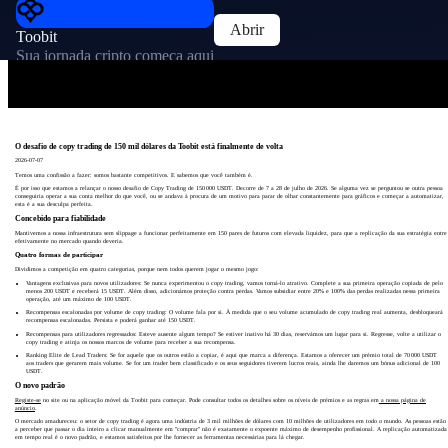
Abrir
Toobit
Sua jornada cripto começa aqui
O desafio de copy trading de 150 mil dólares da Toobit está finalmente de volta
2026-07-07
Temos uma confissão a fazer: somos bastante competitivos. E sabemos que você também é.
É por isso que estamos a relançar o nosso desafio de Copy Trading de 150 000 USDT. Decorre de 7 a 28 de julho de 2026. Se alguma vez se perguntou se outra pessoa
conseguiria operar a sua conta melhor do que você, ou se andava à procura de um motivo para parar de olhar constantemente para gráficos e começar a automatizar,
esta é a sua desculpa perfeita.
Concebido para fiabilidade
Mantivemos a nossa infraestrutura sem slippage a funcionar perfeitamente em 150 pares de futuros com elevada liquidez, para que a replicação da sua estratégia entre
efetivamente no mercado quando deveria.
Quatro formas de participar
Dividimos a competição em quatro categorias, porque nem todos querem jogar o mesmo jogo:
Vantagens exclusivas para novos utilizadores: Se nunca experimentou o copy trading, vamos torná-lo atrativo. Complete a sua primeira operação copiada de pelo
menos 200 USDT e receberá 15 USDT. Além disso, adicionámos proteção contra perdas. Vamos subsidiar entre 20% e 100% das perdas realizadas nessa primeira
operação, até um máximo de 100 USDT.
Recompensas escalonadas por volume de copy trading: O volume fala por si. À medida que o seu volume acumulado de copy trading real aumenta, desbloqueará
recompensas escalonadas. Persista e poderá ganhar até 150 USDT.
Recompensas para utilizadores regressados: Esteve ausente algum tempo? Se estiver inativo há 30 dias, reservámos um lugar para si. Regresse, volte a utilizar o
copy trading e atinja os nossos marcos de volume para receber a sua recompensa.
Ranking Elite de Lead Traders: Se for aquele que os outros estão a copiar, é aqui que marca a diferença. Estamos a oferecer um prémio total de 70 000 USDT
aos traders que gerarem mais volume. Se for um trader bem classificado e os seus seguidores tiverem lucros reais, ainda lhe daremos um bónus adicional de 100
USDT.
O novo padrão
Registe-se
no site ou na aplicação móvel da Toobit para começar. Pode consultar todos os detalhes sobre os níveis de prémios e as regras em
a nossa página de
anúncio
.
O mercado amadureceu: o setor de copy trading é agora uma indústria de 3 mil milhões de dólares com 10 milhões de utilizadores em todo o mundo. As pessoas estão
a perceber que passar o dia inteiro a clicar manualmente em "comprar" não é exatamente o expoente máximo de desempenho profissional. A replicação automatizada
em tempo real é o novo padrão, e estamos satisfeitos por lhe fornecer as ferramentas necessárias para lá chegar.