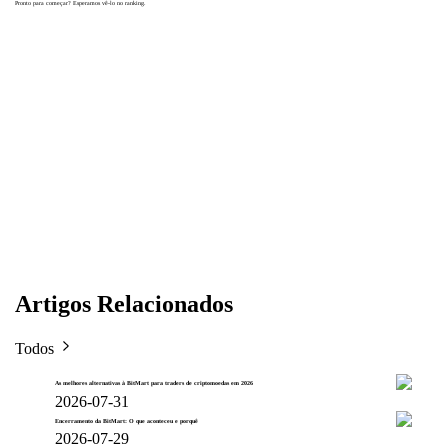
Pronto para começar? Esperamos vê-lo no ranking.
Artigos Relacionados
Todos
As melhores alternativas à BitMart para traders de criptomoedas em 2026
2026-07-31
Encerramento da BitMart: O que aconteceu e porquê
2026-07-29