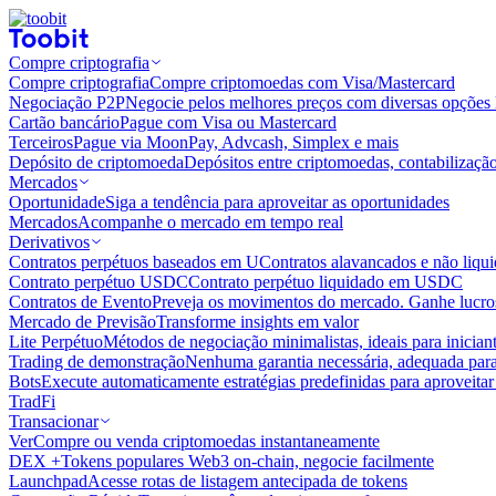
Compre criptografia
Compre criptografia
Compre criptomoedas com Visa/Mastercard
Negociação P2P
Negocie pelos melhores preços com diversas opções 
Cartão bancário
Pague com Visa ou Mastercard
Terceiros
Pague via MoonPay, Advcash, Simplex e mais
Depósito de criptomoeda
Depósitos entre criptomoedas, contabilizaçã
Mercados
Oportunidade
Siga a tendência para aproveitar as oportunidades
Mercados
Acompanhe o mercado em tempo real
Derivativos
Contratos perpétuos baseados em U
Contratos alavancados e não liq
Contrato perpétuo USDC
Contrato perpétuo liquidado em USDC
Contratos de Evento
Preveja os movimentos do mercado. Ganhe lucros
Mercado de Previsão
Transforme insights em valor
Lite Perpétuo
Métodos de negociação minimalistas, ideais para inician
Trading de demonstração
Nenhuma garantia necessária, adequada para
Bots
Execute automaticamente estratégias predefinidas para aproveita
TradFi
Transacionar
Ver
Compre ou venda criptomoedas instantaneamente
DEX +
Tokens populares Web3 on-chain, negocie facilmente
Launchpad
Acesse rotas de listagem antecipada de tokens