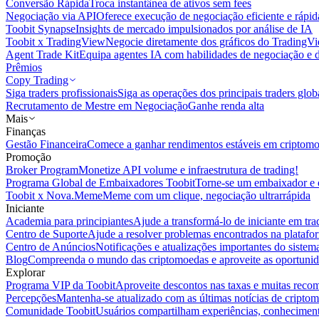
Conversão Rápida
Troca instantânea de ativos sem fees
Negociação via API
Oferece execução de negociação eficiente e rápi
Toobit Synapse
Insights de mercado impulsionados por análise de IA
Toobit x TradingView
Negocie diretamente dos gráficos do TradingV
Agent Trade Kit
Equipa agentes IA com habilidades de negociação e 
Prêmios
Copy Trading
Siga traders profissionais
Siga as operações dos principais traders glob
Recrutamento de Mestre em Negociação
Ganhe renda alta
Mais
Finanças
Gestão Financeira
Comece a ganhar rendimentos estáveis em criptom
Promoção
Broker Program
Monetize API volume e infraestrutura de trading!
Programa Global de Embaixadores Toobit
Torne-se um embaixador e o
Toobit x Nova.Meme
Meme com um clique, negociação ultrarrápida
Iniciante
Academia para principiantes
Ajude a transformá-lo de iniciante em trad
Centro de Suporte
Ajude a resolver problemas encontrados na platafo
Centro de Anúncios
Notificações e atualizações importantes do siste
Blog
Compreenda o mundo das criptomoedas e aproveite as oportunid
Explorar
Programa VIP da Toobit
Aproveite descontos nas taxas e muitas reco
Percepções
Mantenha-se atualizado com as últimas notícias de cripto
Comunidade Toobit
Usuários compartilham experiências, conheciment