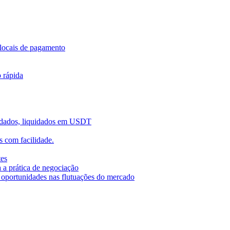
locais de pagamento
o rápida
uidados, liquidados em USDT
 com facilidade.
tes
 a prática de negociação
r oportunidades nas flutuações do mercado