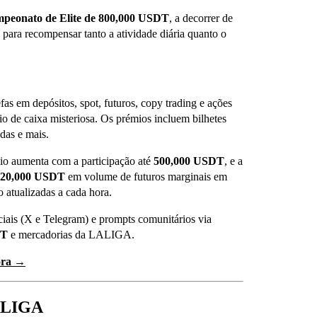
peonato de Elite de 800,000 USDT
, a decorrer de
o para recompensar tanto a atividade diária quanto o
as em depósitos, spot, futuros, copy trading e ações
io de caixa misteriosa. Os prémios incluem bilhetes
das e mais.
o aumenta com a participação até
500,000 USDT
, e a
20,000 USDT
em volume de futuros marginais em
o atualizadas a cada hora.
iais (X e Telegram) e prompts comunitários via
DT
e mercadorias da LALIGA.
ora →
LALIGA