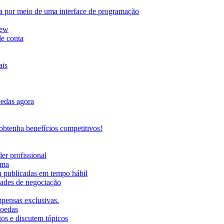
da por meio de uma interface de programação
iew
de conta
ais
oedas agora
btenha benefícios competitivos!
er profissional
rma
ma publicadas em tempo hábil
ades de negociação
mpensas exclusivas.
moedas
os e discutem tópicos