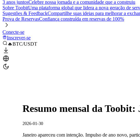
3 anos juntos
Celebre nossa jornada e a comunidade que a construiu
Sobre Toobit
Uma plataforma global que lidera a nova geração de serv
Sugestões & Feedback
Compartilhe suas ideias para melhorar a excha
Prova de Reservas
Confiança construída em reservas de 100%
Conecte-se
Inscrever-se
🔥BTC/USDT
Resumo mensal da Toobit: 
2026-01-30
Janeiro apareceu com intenção. Impulso de ano novo, parti